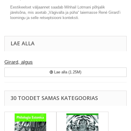
Eestikeelset väljaannet saadab Mihhail Lotmani põhjalik
järelsõna, mis asetab „Vägivalla ja püha“ laiemasse René Girard’i
loomingu ja selle retseptsiooni konteksti.
LAE ALLA
Girard, algus
Lae alla (1.25M)
30 TOODET SAMAS KATEGOORIAS