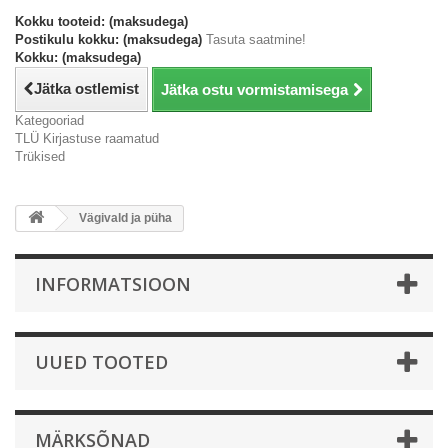
Kokku tooteid: (maksudega)
Postikulu kokku: (maksudega)
Tasuta saatmine!
Kokku: (maksudega)
Jätka ostlemist
Jätka ostu vormistamisega
Kategooriad
TLÜ Kirjastuse raamatud
Trükised
Vägivald ja püha
INFORMATSIOON
UUED TOOTED
MÄRKSÕNAD