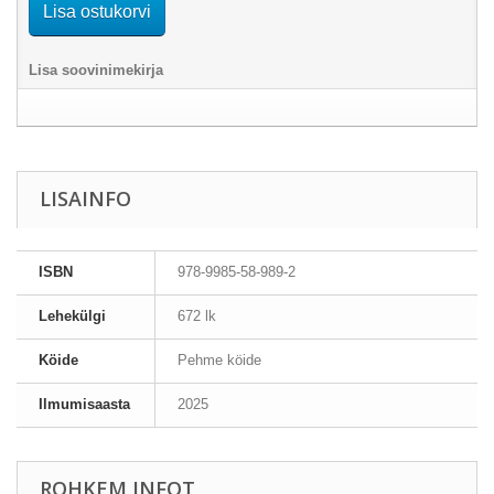
Lisa ostukorvi
Lisa soovinimekirja
LISAINFO
ISBN
978-9985-58-989-2
Lehekülgi
672 lk
Köide
Pehme köide
Ilmumisaasta
2025
ROHKEM INFOT