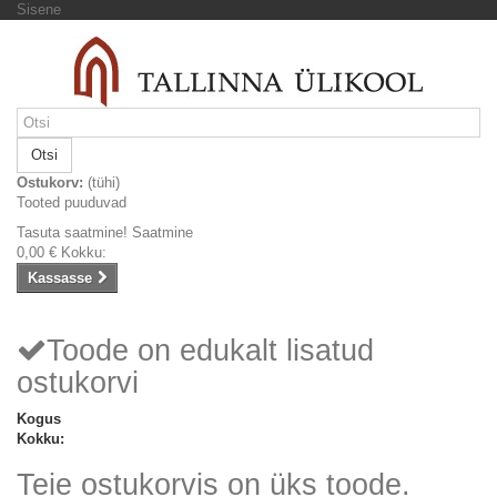
Sisene
Otsi
Ostukorv:
(tühi)
Tooted puuduvad
Tasuta saatmine!
Saatmine
0,00 €
Kokku:
Kassasse
Toode on edukalt lisatud
ostukorvi
Kogus
Kokku:
Teie ostukorvis on üks toode.