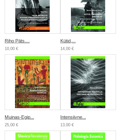
Riho Päts....
Kütid,...
10,00 €
14,00 €
Muinas-Egip...
Intensiivne...
25,00 €
13,00 €