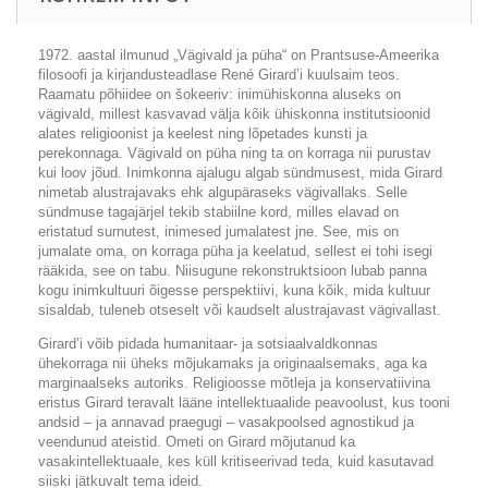
1972. aastal ilmunud „Vägivald ja püha“ on Prantsuse-Ameerika
filosoofi ja kirjandusteadlase René Girard’i kuulsaim teos.
Raamatu põhiidee on šokeeriv: inimühiskonna aluseks on
vägivald, millest kasvavad välja kõik ühiskonna institutsioonid
alates religioonist ja keelest ning lõpetades kunsti ja
perekonnaga. Vägivald on püha ning ta on korraga nii purustav
kui loov jõud. Inimkonna ajalugu algab sündmusest, mida Girard
nimetab alustrajavaks ehk algupäraseks vägivallaks. Selle
sündmuse tagajärjel tekib stabiilne kord, milles elavad on
eristatud surnutest, inimesed jumalatest jne. See, mis on
jumalate oma, on korraga püha ja keelatud, sellest ei tohi isegi
rääkida, see on tabu. Niisugune rekonstruktsioon lubab panna
kogu inimkultuuri õigesse perspektiivi, kuna kõik, mida kultuur
sisaldab, tuleneb otseselt või kaudselt alustrajavast vägivallast.
Girard’i võib pidada humanitaar- ja sotsiaalvaldkonnas
ühekorraga nii üheks mõjukamaks ja originaalsemaks, aga ka
marginaalseks autoriks. Religioosse mõtleja ja konservatiivina
eristus Girard teravalt lääne intellektuaalide peavoolust, kus tooni
andsid – ja annavad praegugi – vasakpoolsed agnostikud ja
veendunud ateistid. Ometi on Girard mõjutanud ka
vasakintellektuaale, kes küll kritiseerivad teda, kuid kasutavad
siiski jätkuvalt tema ideid.