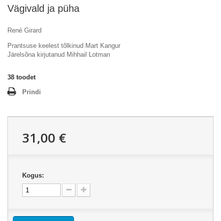
Vägivald ja püha
René Girard
Prantsuse keelest tõlkinud Mart Kangur
Järelsõna kirjutanud Mihhail Lotman
38
toodet
Prindi
31,00 €
Kogus: