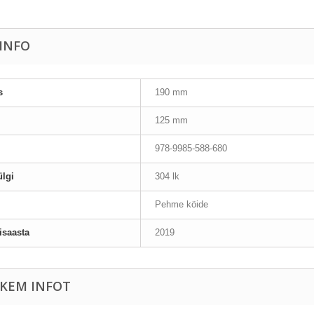
AINFO
s
190 mm
125 mm
978-9985-588-680
lgi
304 lk
Pehme köide
isaasta
2019
KEM INFOT