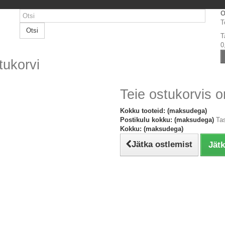
O
T
Otsi
T
0
tukorvi
Teie ostukorvis o
Kokku tooteid: (maksudega)
Postikulu kokku: (maksudega)
Ta
Kokku: (maksudega)
Jätka ostlemist
Jät