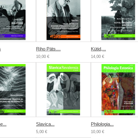
s
Riho Päts....
Kütid,...
10,00 €
14,00 €
e...
Slavica...
Philologia...
5,00 €
10,00 €