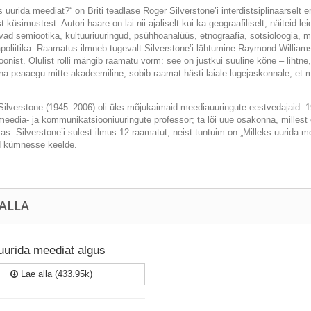
s uurida meediat?“ on Briti teadlase Roger Silverstone’i interdistsiplinaarselt
t küsimustest. Autori haare on lai nii ajaliselt kui ka geograafiliselt, näiteid l
vad semiootika, kultuuriuuringud, psühhoanalüüs, etnograafia, sotsioloogia, 
oliitika. Raamatus ilmneb tugevalt Silverstone’i lähtumine Raymond Williamsi 
ioonist. Olulist rolli mängib raamatu vorm: see on justkui suuline kõne ‒ lihtne
ena peaaegu mitte-akadeemiline, sobib raamat hästi laiale lugejaskonnale, e
.
Silverstone (1945–2006) oli üks mõjukaimaid meediauuringute eestvedajaid. 1
meedia- ja kommunikatsiooniuuringute professor; ta lõi uue osakonna, milles
as. Silverstone’i sulest ilmus 12 raamatut, neist tuntuim on „Milleks uurida 
ud kümnesse keelde.
 ALLA
uurida meediat algus
Lae alla (433.95k)