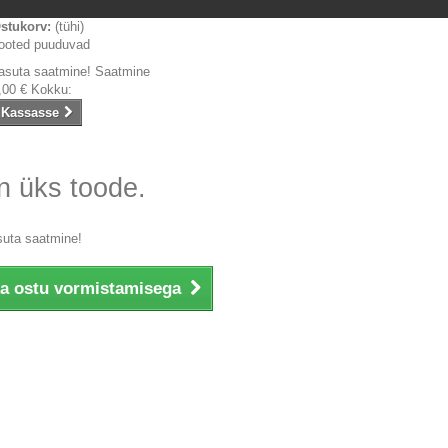
stukorv:
(tühi)
ooted puuduvad
asuta saatmine!
Saatmine
,00 €
Kokku:
Kassasse
n üks toode.
suta saatmine!
ka ostu vormistamisega