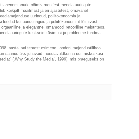
 eri lähenemisnurki põimiv manifest meedia uuringute
eidub kõikjalt maailmast ja eri ajastutest, omavahel
meediamajanduse uuringud, poliitökonoomia ja
loodud kultuuriuuringuid ja poliitökonoomiat lõimivast
, orgaaniline ja elegantne, omamoodi retooriline meistriteos.
t meediauuringute keskseid küsimusi ja probleeme tundma
998. aastal sai temast esimene Londoni majandusülikooli
t on saanud üks juhtivaid meediavaldkonna uurimiskeskusi
meediat“ („Why Study the Media“, 1999), mis praeguseks on