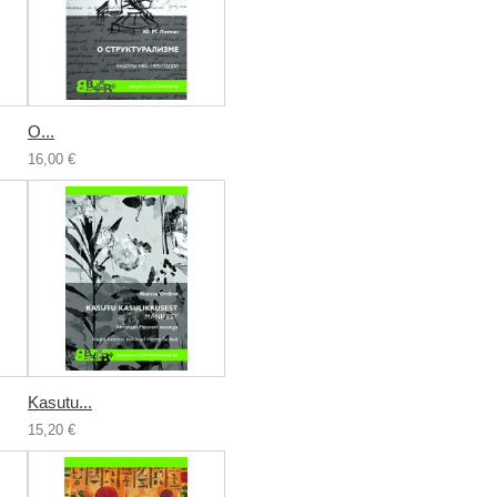
О...
16,00 €
Kasutu...
15,20 €