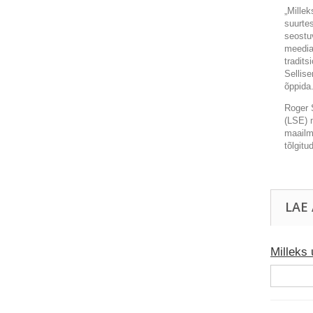
„Millek
suurtes
seostu
meediap
tradits
Sellis
õppida
Roger 
(LSE) 
maailm
tõlgit
LAE
Milleks 