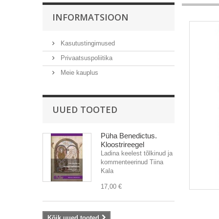
INFORMATSIOON
Kasutustingimused
Privaatsuspoliitika
Meie kauplus
UUED TOOTED
Püha Benedictus.
Kloostrireegel
Ladina keelest tõlkinud ja
kommenteerinud Tiina
Kala
17,00 €
Kõik uued tooted