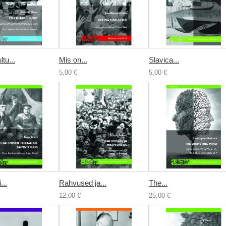
tu...
Mis on...
Slavica...
5,00 €
5,00 €
...
Rahvused ja...
The...
12,00 €
25,00 €