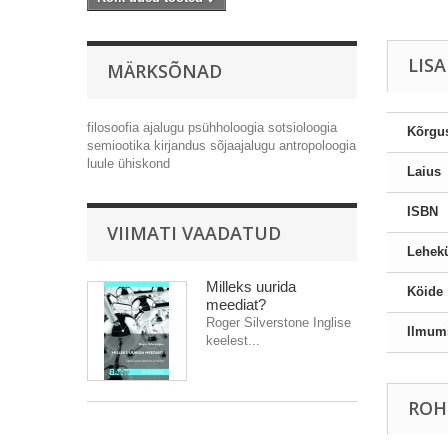
LIS
MÄRKSÕNAD
filosoofia
ajalugu
psühholoogia
sotsioloogia
Kõrgu
semiootika
kirjandus
sõjaajalugu
antropoloogia
luule
ühiskond
Laius
ISBN
VIIMATI VAADATUD
Lehekü
Milleks uurida
Köide
meediat?
Roger Silverstone Inglise
Ilmum
keelest...
ROH