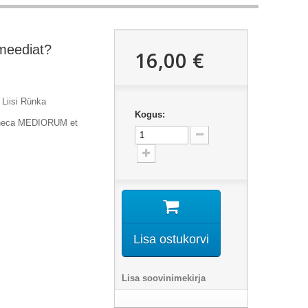
 meediat?
16,00 €
 Liisi Rünka
Kogus:
otheca MEDIORUM et
Lisa ostukorvi
Lisa soovinimekirja