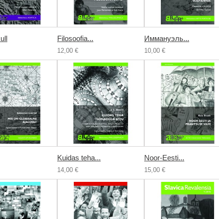
ull
Filosoofia...
Иммануэль...
12,00 €
10,00 €
Kuidas teha...
Noor-Eesti...
14,00 €
15,00 €