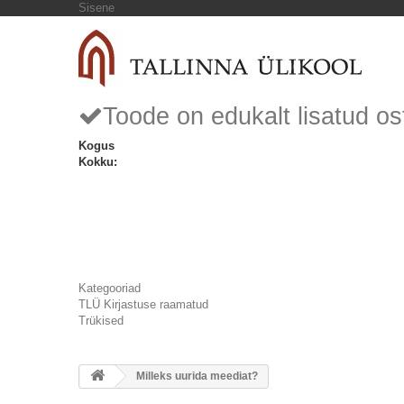
Sisene
Toode on edukalt lisatud os
Kogus
Kokku:
Kategooriad
TLÜ Kirjastuse raamatud
Trükised
Milleks uurida meediat?