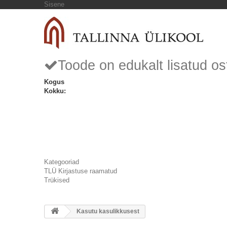
Sisene
Toode on edukalt lisatud os
Kogus
Kokku:
Kategooriad
TLÜ Kirjastuse raamatud
Trükised
Kasutu kasulikkusest