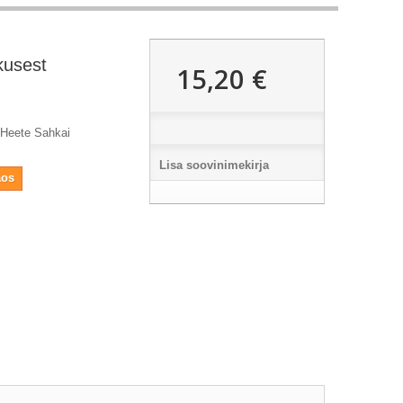
kusest
15,20 €
d Heete Sahkai
Lisa soovinimekirja
aos