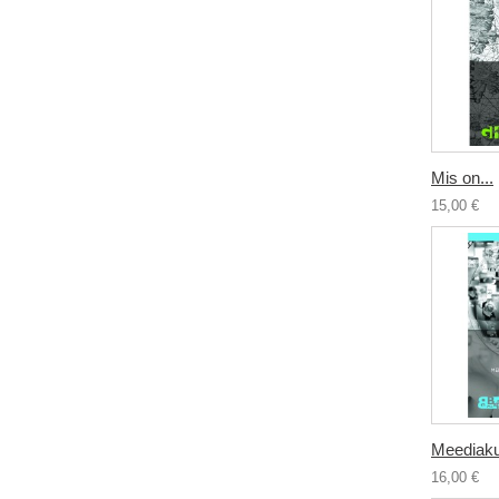
Mis on...
15,00 €
Meediakul
16,00 €