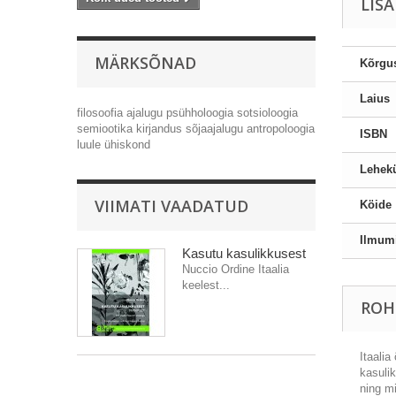
LIS
MÄRKSÕNAD
Kõrgu
Laius
filosoofia
ajalugu
psühholoogia
sotsioloogia
semiootika
kirjandus
sõjaajalugu
antropoloogia
ISBN
luule
ühiskond
Lehekü
VIIMATI VAADATUD
Köide
Ilmum
Kasutu kasulikkusest
Nuccio Ordine Itaalia
keelest...
ROH
Itaali
kasulik
ning m