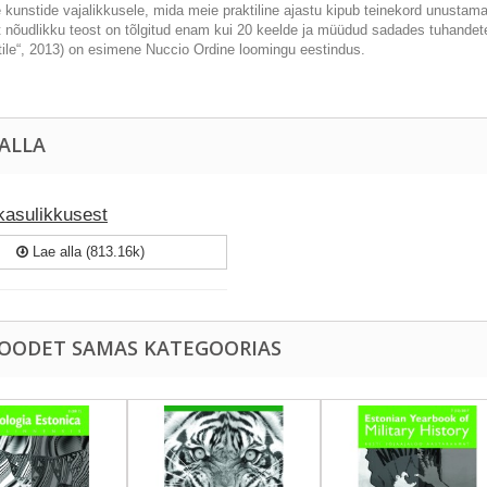
 kunstide vajalikkusele, mida meie praktiline ajastu kipub teinekord unustam
t nõudlikku teost on tõlgitud enam kui 20 keelde ja müüdud sadades tuhandetes
utile“, 2013) on esimene Nuccio Ordine loomingu eestindus.
 ALLA
kasulikkusest
Lae alla (813.16k)
TOODET SAMAS KATEGOORIAS