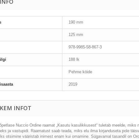
AINFO
s
190 mm
125 mm
978-9985-58-867-3
lgi
188 lk
Pehme köide
isaasta
2019
KEM INFOT
a õpetlase Nuccio Ordine raamat „Kasutu kasulikkusest“ tuletab meelde, miks 
eks ja vastupidi. Raamatust saab teada, miks elu ilma kirjanduseta pole täis
iks otsimine vääristab inimest enam kui omamine. Sügavamal tasandil on Ordi