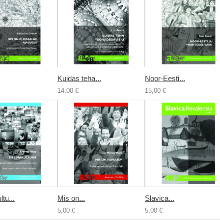
Kuidas teha...
Noor-Eesti...
14,00 €
15,00 €
tu...
Mis on...
Slavica...
5,00 €
5,00 €