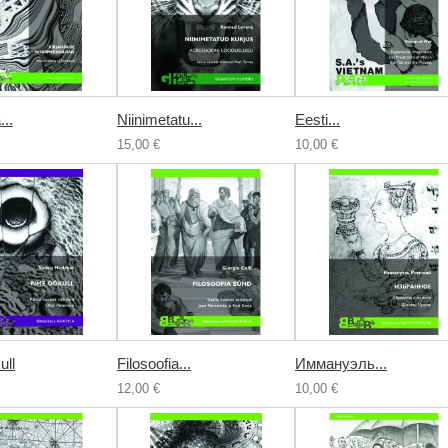
...
Niinimetatu...
Eesti...
15,00 €
10,00 €
ull
Filosoofia...
Иммануэль...
12,00 €
10,00 €