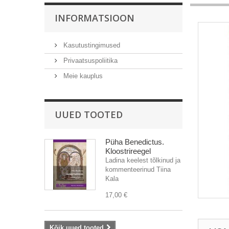
INFORMATSIOON
Kasutustingimused
Privaatsuspoliitika
Meie kauplus
UUED TOOTED
Püha Benedictus.
Kloostrireegel
Ladina keelest tõlkinud ja
kommenteerinud Tiina
Kala
17,00 €
Kõik uued tooted