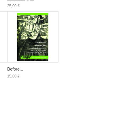
25,00 €
Before...
15,00 €