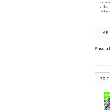
vabade
väikes
dell'in
LAE
Kasutu 
30 