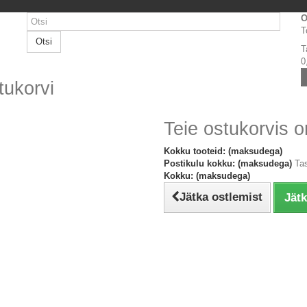
O
T
Otsi
T
0
tukorvi
Teie ostukorvis o
Kokku tooteid: (maksudega)
Postikulu kokku: (maksudega)
Ta
Kokku: (maksudega)
Jätka ostlemist
Jät