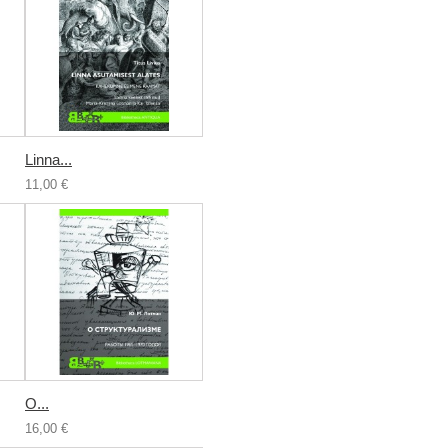
Linna...
11,00 €
О...
16,00 €