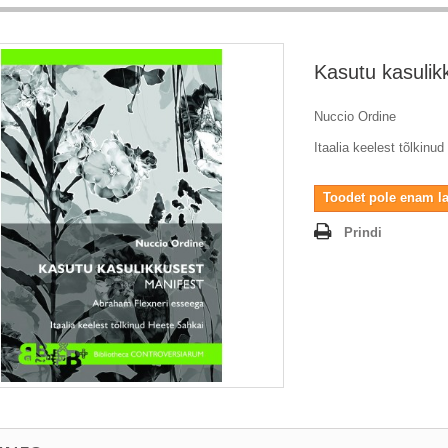
Kasutu kasulik
Nuccio Ordine
Itaalia keelest tõlkinu
Toodet pole enam l
Prindi