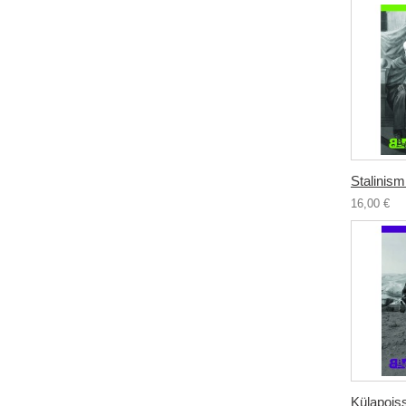
Stalinismi
16,00 €
Külapois