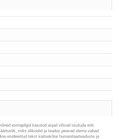
mõned esmapilgul kasutud asjad võivad osutuda eriti
väärtuslik, miks ülikoolid ja teadus peavad olema vabad
ne erudeeritud tekst kaitsekõne humanitaarteaduste ja