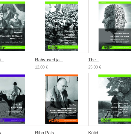
...
Rahvused ja...
The...
12,00 €
25,00 €
s
Riho Päts....
Kütid,...