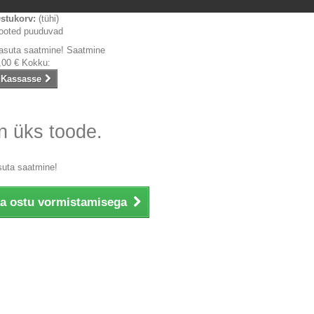
stukorv:
(tühi)
ooted puuduvad
asuta saatmine!
Saatmine
,00 €
Kokku:
Kassasse
n üks toode.
suta saatmine!
ka ostu vormistamisega