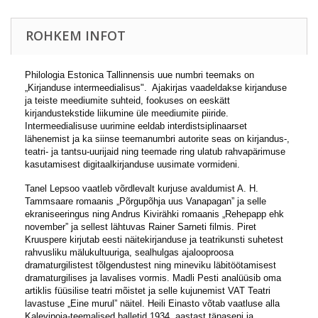
ROHKEM INFOT
Philologia Estonica Tallinnensis uue numbri teemaks on
„Kirjanduse intermeedialisus". Ajakirjas vaadeldakse kirjanduse
ja teiste meediumite suhteid, fookuses on eeskätt
kirjandustekstide liikumine üle meediumite piiride.
Intermeedialisuse uurimine eeldab interdistsiplinaarset
lähenemist ja ka siinse teemanumbri autorite seas on kirjandus-,
teatri- ja tantsu-uurijaid ning teemade ring ulatub rahvapärimuse
kasutamisest digitaalkirjanduse uusimate vormideni.
Tanel Lepsoo vaatleb võrdlevalt kurjuse avaldumist A. H.
Tammsaare romaanis „Põrgupõhja uus Vanapagan” ja selle
ekraniseeringus ning Andrus Kivirähki romaanis „Rehepapp ehk
november” ja sellest lähtuvas Rainer Sarneti filmis. Piret
Kruuspere kirjutab eesti näitekirjanduse ja teatrikunsti suhetest
rahvusliku mälukultuuriga, sealhulgas ajalooproosa
dramaturgilistest tõlgendustest ning mineviku läbitöötamisest
dramaturgilises ja lavalises vormis. Madli Pesti analüüsib oma
artiklis füüsilise teatri mõistet ja selle kujunemist VAT Teatri
lavastuse „Eine murul” näitel. Heili Einasto võtab vaatluse alla
Kalevipoja-teemalised balletid 1934. aastast tänaseni ja