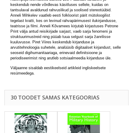
keskendub nende võrdlevas käsitluses sellele, kuidas on
tantsulaval avaldunud rahvuslikud ja soolised stereotüübid.
Anneli Mihkelev vaatleb eesti folkloorist pärit mütoloogilist
tegelast kratti, kes on levinud rahvapärimusest ilukirjandusse,
teatrisse ja filmi. Anneli Kõvamees kirjutab kirjastuses Petrone
Print välja antud reisikirjade sarjast, vaeb sarja fenomeni ja
struktuurimustreid ning püüab tuua selgust sarja žanrilisse
kuuluvusse. Piret Viires keskendub kirjanduse ja
arvutitehnoloogia suhetele, analüüsib digitaalset kirjandust, selle
seoseid digihumanitaariaga, erinevaid definitsioone ja
periodiseerimist ning arutleb sotsiaalmeedia kirjanduse üle.
Väljaanne sisaldab eestikeelseid artikleid ingliskeelsete
resümeedega.
30 TOODET SAMAS KATEGOORIAS