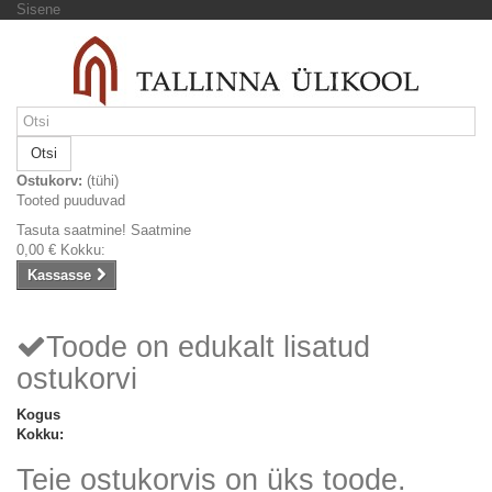
Sisene
Otsi
Ostukorv:
(tühi)
Tooted puuduvad
Tasuta saatmine!
Saatmine
0,00 €
Kokku:
Kassasse
Toode on edukalt lisatud
ostukorvi
Kogus
Kokku:
Teie ostukorvis on üks toode.