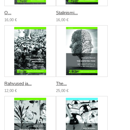
О...
Stalinismi...
16,00 €
16,00 €
Rahvused ja...
The...
12,00 €
25,00 €