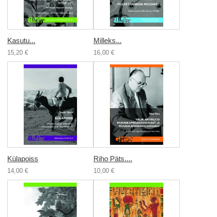
Kasutu...
Milleks...
15,20 €
16,00 €
Külapoiss
Riho Päts....
14,00 €
10,00 €