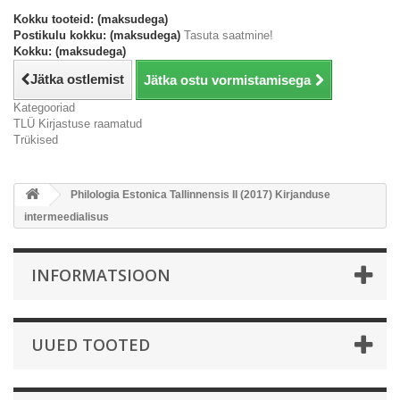
Kokku tooteid: (maksudega)
Postikulu kokku: (maksudega)
Tasuta saatmine!
Kokku: (maksudega)
Jätka ostlemist
Jätka ostu vormistamisega
Kategooriad
TLÜ Kirjastuse raamatud
Trükised
Philologia Estonica Tallinnensis II (2017) Kirjanduse
intermeedialisus
INFORMATSIOON
UUED TOOTED