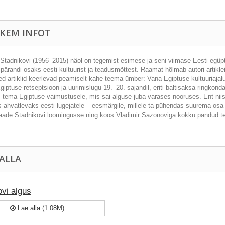
KEM INFOT
 Stadnikovi (1956–2015) näol on tegemist esimese ja seni viimase Eesti egüpt
ipärandi osaks eesti kultuurist ja teadusmõttest. Raamat hõlmab autori artiklei
ed artiklid keerlevad peamiselt kahe teema ümber: Vana-Egiptuse kultuuriajal
iptuse retseptsioon ja uurimislugu 19.–20. sajandil, eriti baltisaksa ringkonda
, tema Egiptuse-vaimustusele, mis sai alguse juba varases nooruses. Ent niis
s ahvatlevaks eesti lugejatele – eesmärgile, millele ta pühendas suurema o
aade Stadnikovi loomingusse ning koos Vladimir Sazonoviga kokku pandud tea
 ALLA
ovi algus
Lae alla (1.08M)