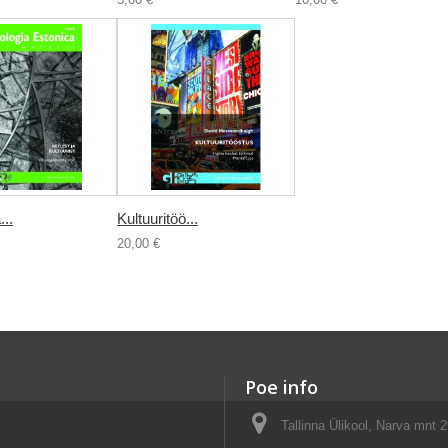
...
Kultuuritöö...
20,00 €
Poe info
Tallinna Ülikool, Narva mnt 2