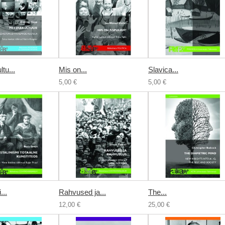
tu...
Mis on...
Slavica...
5,00 €
5,00 €
...
Rahvused ja...
The...
12,00 €
25,00 €