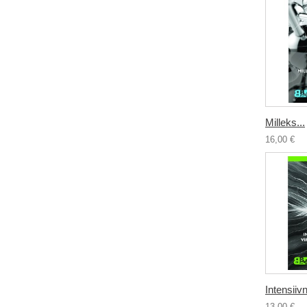
Milleks...
16,00 €
Intensiivn
13,00 €