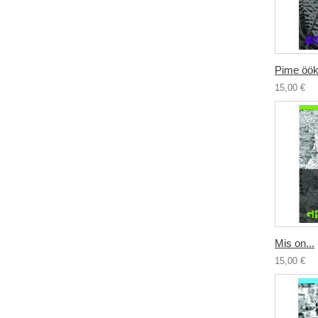
Pime öök
15,00 €
Mis on...
15,00 €