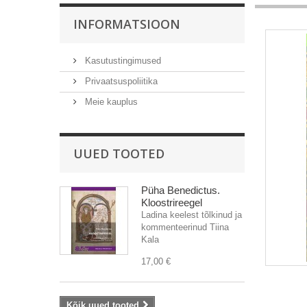
INFORMATSIOON
Kasutustingimused
Privaatsuspoliitika
Meie kauplus
UUED TOOTED
Püha Benedictus.
Kloostrireegel
Ladina keelest tõlkinud ja
kommenteerinud Tiina
Kala
17,00 €
Kõik uued tooted