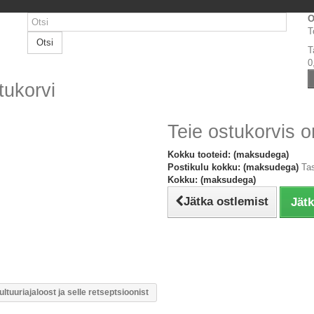
O
T
Otsi
T
0
tukorvi
Teie ostukorvis o
Kokku tooteid: (maksudega)
Postikulu kokku: (maksudega)
Ta
Kokku: (maksudega)
Jätka ostlemist
Jät
tuuriajaloost ja selle retseptsioonist