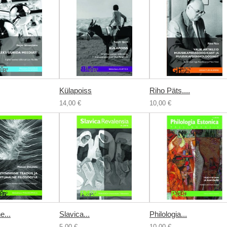
Külapoiss
Riho Päts....
14,00 €
10,00 €
e...
Slavica...
Philologia...
5,00 €
10,00 €