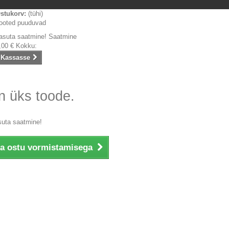
stukorv:
(tühi)
ooted puuduvad
asuta saatmine!
Saatmine
,00 €
Kokku:
Kassasse
n üks toode.
suta saatmine!
ka ostu vormistamisega