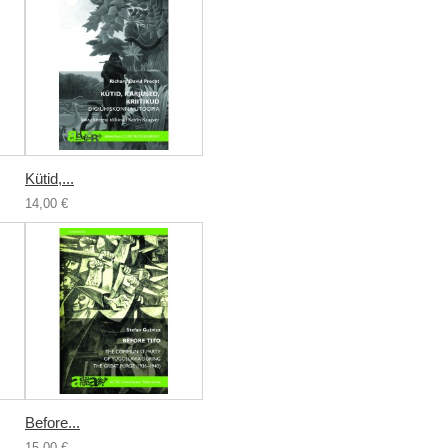
Kütid,...
14,00 €
Before...
15,00 €