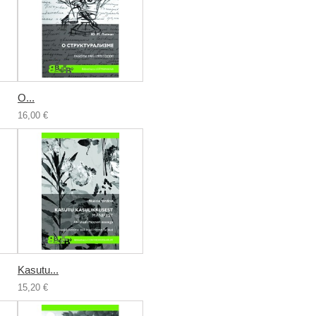
О...
16,00 €
Kasutu...
15,20 €