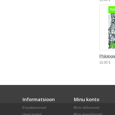
Philologia
10,00 €
Informatsioon
Minu konto
Eripakkumised
Minu tellimused
Uued tooted
Minu kreeditarved