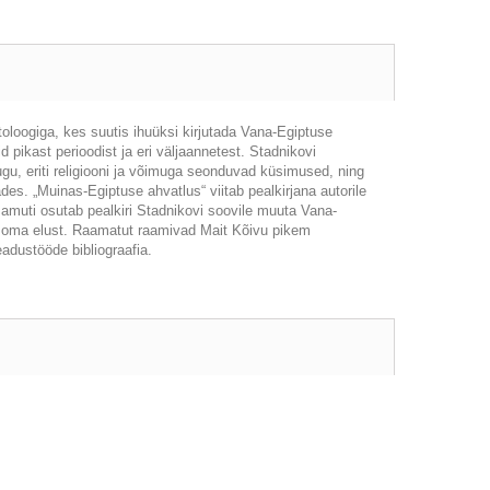
oloogiga, kes suutis ihuüksi kirjutada Vana-Egiptuse
d pikast perioodist ja eri väljaannetest. Stadnikovi
ugu, eriti religiooni ja võimuga seonduvad küsimused, ning
des. „Muinas-Egiptuse ahvatlus“ viitab pealkirjana autorile
amuti osutab pealkiri Stadnikovi soovile muuta Vana-
sa oma elust. Raamatut raamivad Mait Kõivu pikem
dustööde bibliograafia.