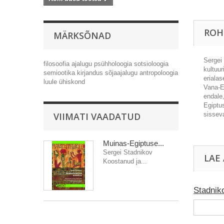
ROH
MÄRKSÕNAD
Sergei
filosoofia
ajalugu
psühholoogia
sotsioloogia
kultuur
semiootika
kirjandus
sõjaajalugu
antropoloogia
erialas
luule
ühiskond
Vana-Eg
endale
Egiptu
VIIMATI VAADATUD
sissev
Muinas-Egiptuse...
Sergei Stadnikov
LAE
Koostanud ja...
Stadnik