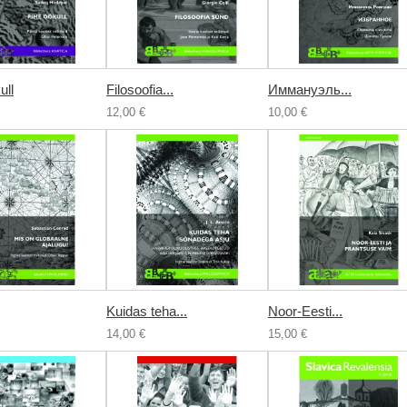
ull
Filosoofia...
Иммануэль...
12,00 €
10,00 €
Kuidas teha...
Noor-Eesti...
14,00 €
15,00 €