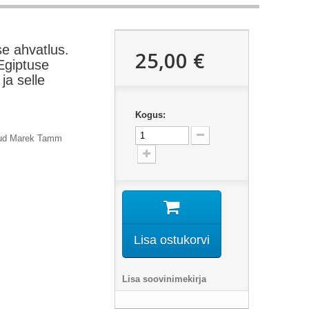
e ahvatlus.
25,00 €
Egiptuse
 ja selle
Kogus:
nud Marek Tamm
Lisa ostukorvi
Lisa soovinimekirja