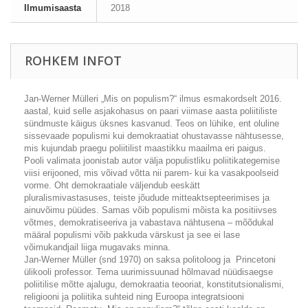
Ilmumisaasta
2018
ROHKEM INFOT
Jan-Werner Mülleri „Mis on populism?“ ilmus esmakordselt 2016.
aastal, kuid selle asjakohasus on paari viimase aasta poliitiliste
sündmuste käigus üksnes kasvanud. Teos on lühike, ent oluline
sissevaade populismi kui demokraatiat ohustavasse nähtusesse,
mis kujundab praegu poliitilist maastikku maailma eri paigus.
Pooli valimata joonistab autor välja populistliku poliitikategemise
viisi erijooned, mis võivad võtta nii parem- kui ka vasakpoolseid
vorme. Oht demokraatiale väljendub eeskätt
pluralismivastasuses, teiste jõudude mitteaktsepteerimises ja
ainuvõimu püüdes. Samas võib populismi mõista ka positiivses
võtmes, demokratiseeriva ja vabastava nähtusena – mõõdukal
määral populismi võib pakkuda värskust ja see ei lase
võimukandjail liiga mugavaks minna.
Jan-Werner Müller (snd 1970) on saksa politoloog ja Princetoni
ülikooli professor. Tema uurimissuunad hõlmavad nüüdisaegse
poliitilise mõtte ajalugu, demokraatia teooriat, konstitutsionalismi,
religiooni ja poliitika suhteid ning Euroopa integratsiooni