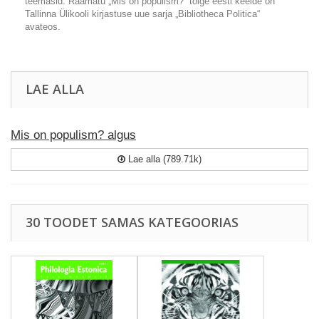
teemasid. Raamatu „Mis on populism?“ tõlge eesti keelde on
Tallinna Ülikooli kirjastuse uue sarja „Bibliotheca Politica“
avateos.
LAE ALLA
Mis on populism? algus
Lae alla (789.71k)
30 TOODET SAMAS KATEGOORIAS