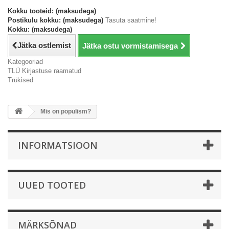
Kokku tooteid: (maksudega)
Postikulu kokku: (maksudega)
Tasuta saatmine!
Kokku: (maksudega)
Jätka ostlemist
Jätka ostu vormistamisega
Kategooriad
TLÜ Kirjastuse raamatud
Trükised
Mis on populism?
INFORMATSIOON
UUED TOOTED
MÄRKSÕNAD