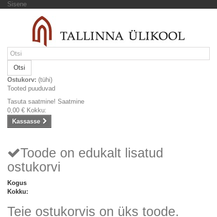
Sisene
Otsi
Ostukorv:
(tühi)
Tooted puuduvad
Tasuta saatmine!
Saatmine
0,00 €
Kokku:
Kassasse
Toode on edukalt lisatud
ostukorvi
Kogus
Kokku:
Teie ostukorvis on üks toode.