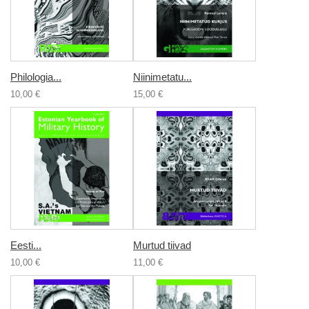
Philologia...
Niinimetatu...
10,00 €
15,00 €
Eesti...
Murtud tiivad
10,00 €
11,00 €