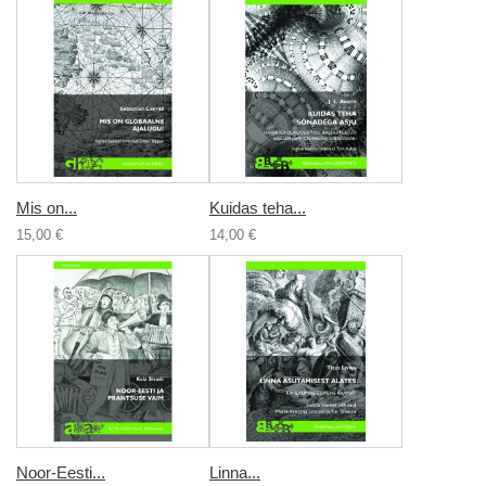
Mis on...
Kuidas teha...
15,00 €
14,00 €
Noor-Eesti...
Linna...