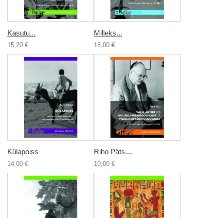
Kasutu...
Milleks...
15,20 €
16,00 €
Külapoiss
Riho Päts....
14,00 €
10,00 €