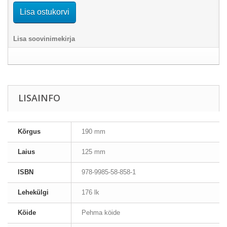
Lisa ostukorvi
Lisa soovinimekirja
LISAINFO
Kõrgus
190 mm
Laius
125 mm
ISBN
978-9985-58-858-1
Lehekülgi
176 lk
Köide
Pehma köide