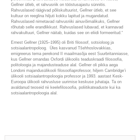
Gellner ütleb, et rahvusriik on tööstusajastu sünnitis.
Rahvuslased räägivad põliskultuurist, Gellner ütleb, et see
kultuur on reeglina hiljuti kokku lapitud ja mugandatud.
Rahvuslased nimetavad rahvusriiki ainuvõimalikuks, Gellner
rõhutab selle erandlikkust. Rahvuslased lubavad, et kannavad
rahvakultuuri, Gellner näitab, kuidas see on eliidi formeeritud.“
Ernest Gellner (1925–1995) oli Briti filosoof, sotsioloog ja
sotsiaalantropoloog. Üles kasvanud Tšehhoslovakkias,
emigreerus tema perekond II maailmasõja eest Suurbritanniasse,
kus Gellner omandas Oxfordi ülikoolis teaduskraadi filosoofia,
politoloogia ja majandusteaduse alal. Gellner oli pikka aega
Londoni majandusülikooli filosoofiaprofessor, hiljem Cambridge’i
ülikooli sotsiaalantropoloogia professor ja 1993. aastast Kesk-
Euroopa ülikooli rahvusluse uurimise keskuse juhataja. Ta on
avaldanud teoseid nii keelefilosoofia, poliitikateaduste kui ka
sotsiaalantropoloogia alal.