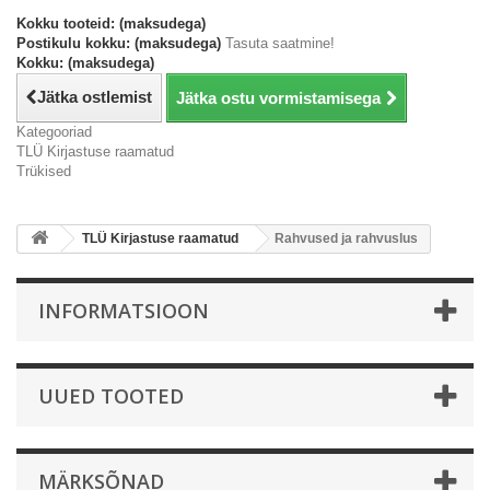
Kokku tooteid: (maksudega)
Postikulu kokku: (maksudega)
Tasuta saatmine!
Kokku: (maksudega)
Jätka ostlemist
Jätka ostu vormistamisega
Kategooriad
TLÜ Kirjastuse raamatud
Trükised
TLÜ Kirjastuse raamatud
Rahvused ja rahvuslus
INFORMATSIOON
UUED TOOTED
MÄRKSÕNAD