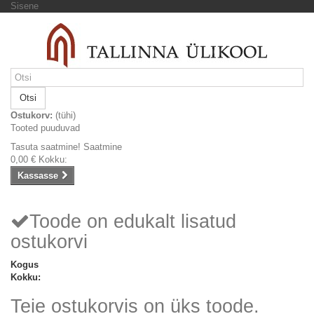
Sisene
Otsi
Ostukorv:
(tühi)
Tooted puuduvad
Tasuta saatmine!
Saatmine
0,00 €
Kokku:
Kassasse
Toode on edukalt lisatud
ostukorvi
Kogus
Kokku:
Teie ostukorvis on üks toode.