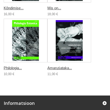
Kõndimise...
Mis on...
16,00 €
18,00 €
Philologia...
Amaruśataka...
10,00 €
11,00 €
Informatsioon