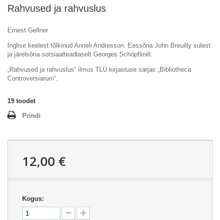
Rahvused ja rahvuslus
Ernest Gellner
Inglise keelest tõlkinud Anneli Andresson. Eessõna John Breuilly sulest
ja järelsõna sotsiaalteadlaselt Georges Schöpflinilt.
„Rahvused ja rahvuslus“ ilmus TLÜ kirjastuse sarjas „Bibliotheca
Controversiarum“.
19
toodet
Prindi
12,00 €
Kogus: