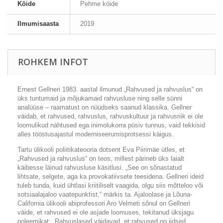
Köide
Pehme köide
Ilmumisaasta
2019
ROHKEM INFOT
Ernest Gellneri 1983. aastal ilmunud „Rahvused ja rahvuslus“ on
üks tuntumaid ja mõjukamaid rahvusluse ning selle sünni
analüüse – raamatust on nüüdseks saanud klassika. Gellner
väidab, et rahvused, rahvuslus, rahvuskultuur ja rahvusriik ei ole
loomulikud nähtused ega inimolukorra püsiv tunnus, vaid tekkisid
alles tööstusajastul moderniseerumisprotsessi käigus.
Tartu ülikooli poliitikateooria dotsent Eva Piirimäe ütles, et
„Rahvused ja rahvuslus“ on teos, millest pärineb üks laialt
käibesse läinud rahvusluse käsitlusi. „See on sõnastatud
lihtsate, selgete, aga ka provokatiivsete teesidena. Gellneri ideid
tuleb tunda, kuid ühtlasi kriitiliselt vaagida, olgu siis mõtteloo või
sotsiaalajaloo vaatepunktist,“ märkis ta. Ajaloolase ja Lõuna-
California ülikooli abiprofessori Aro Velmeti sõnul on Gellneri
väide, et rahvused ei ole asjade loomuses, tekitanud üksjagu
poleemikat: „Rahvuslased väidavad, et rahvused on iidsed,