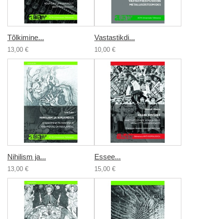
Tõlkimine...
Vastastikdi...
13,00 €
10,00 €
Nihilism ja...
Essee...
13,00 €
15,00 €