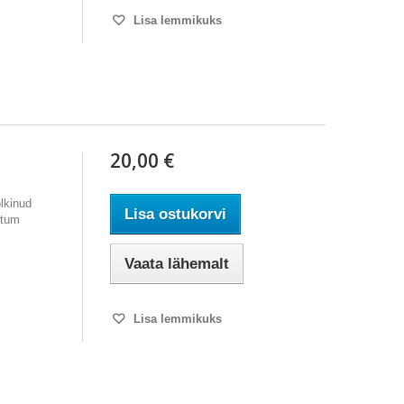
Lisa lemmikuks
20,00 €
lkinud
Lisa ostukorvi
ntum
Vaata lähemalt
Lisa lemmikuks