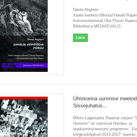
Dante Alighieri
Itaalia keelest tõlkinud Harald Raja
Kommenteerinud Ülar Ploom Raamat
Bibliotheca MEDIAEVALIS
Laos
Ühiskonna uurimise meetod
Sissejuhatus...
Mikko Lagerspetz Raamat sarjast 
Humeris" on valminud Haridus- ja
teadusministeeriumi programmi „Ee
kõrgkooliõpikud 2013-2017“ raames.