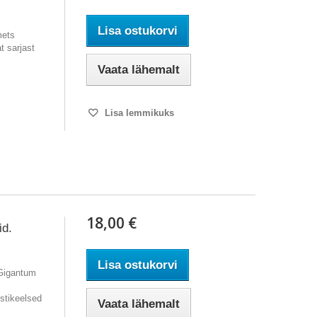
Lisa ostukorvi
mets
 sarjast
Vaata lähemalt
Lisa lemmikuks
18,00 €
id.
Lisa ostukorvi
"Gigantum
stikeelsed
Vaata lähemalt