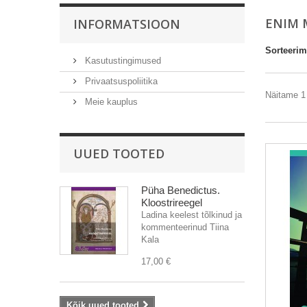
ENIM
INFORMATSIOON
Sorteerim
Kasutustingimused
Privaatsuspoliitika
Näitame 1 
Meie kauplus
UUED TOOTED
Püha Benedictus.
Kloostrireegel
Ladina keelest tõlkinud ja
kommenteerinud Tiina
Kala
17,00 €
Kõik uued tooted