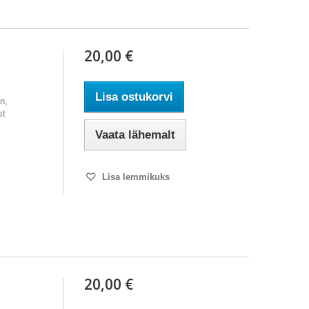
20,00 €
Lisa ostukorvi
n,
st
Vaata lähemalt
Lisa lemmikuks
20,00 €