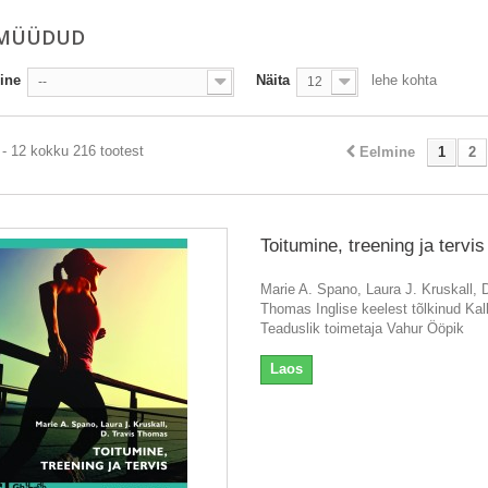
 MÜÜDUD
ine
Näita
lehe kohta
--
12
- 12 kokku 216 tootest
Eelmine
1
2
Toitumine, treening ja tervis
Marie A. Spano, Laura J. Kruskall, 
Thomas Inglise keelest tõlkinud Kal
Teaduslik toimetaja Vahur Ööpik
Laos