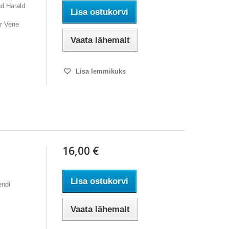
ud Harald
Lisa ostukorvi
r Vene
Vaata lähemalt
Lisa lemmikuks
16,00 €
Lisa ostukorvi
endi
Vaata lähemalt