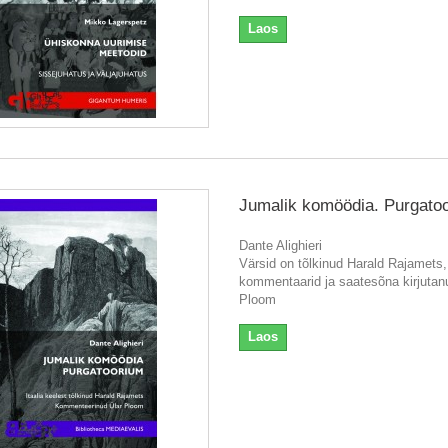
Laos
Jumalik komöödia. Purgato
Dante Alighieri
Värsid on tõlkinud Harald Rajamets,
kommentaarid ja saatesõna kirjutan
Ploom
Laos