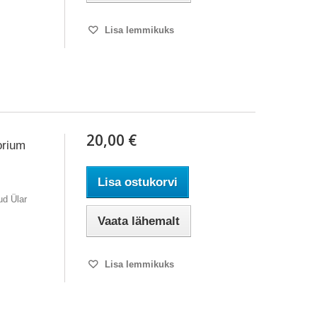
Lisa lemmikuks
20,00 €
orium
Lisa ostukorvi
ud Ülar
Vaata lähemalt
Lisa lemmikuks