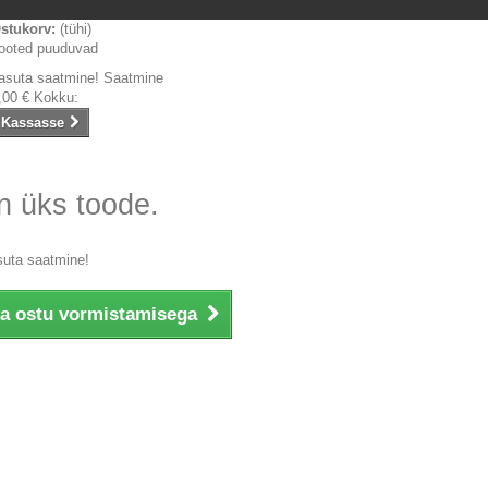
stukorv:
(tühi)
ooted puuduvad
asuta saatmine!
Saatmine
,00 €
Kokku:
Kassasse
n üks toode.
suta saatmine!
ka ostu vormistamisega