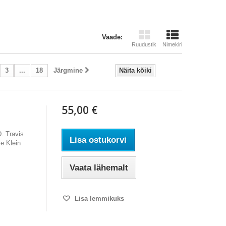
Vaade:
Ruudustik
Nimekiri
3
...
18
Järgmine
Näita kõiki
55,00 €
D. Travis
Lisa ostukorvi
le Klein
Vaata lähemalt
Lisa lemmikuks