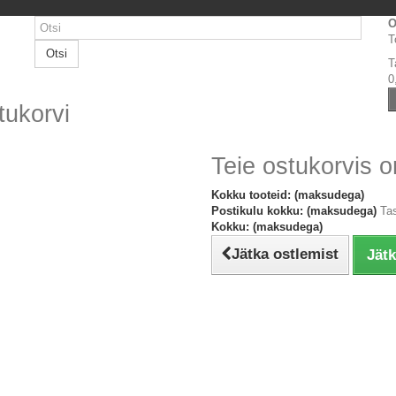
O
T
Otsi
T
0
tukorvi
Teie ostukorvis o
Kokku tooteid: (maksudega)
Postikulu kokku: (maksudega)
Ta
Kokku: (maksudega)
Jätka ostlemist
Jät