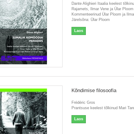
Dante Alighieri Itaalia keelest tõlkin
Rajamets, Ilmar Vene ja Ülar Ploom
Kommenteerinud Ülar Ploom ja Ilma
Järelsõna: Ülar Ploom
Laos
Kõndimise filosoofia
Frédéric Gros
Prantsuse keelest tõlkinud Mari Tar
Laos