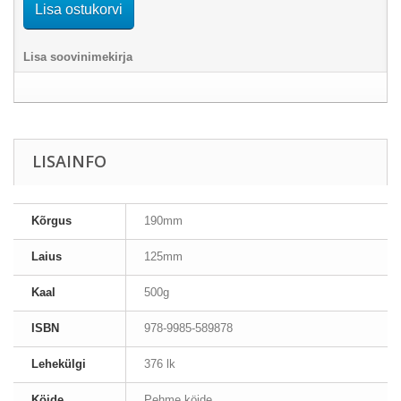
Lisa ostukorvi
Lisa soovinimekirja
LISAINFO
Kõrgus
190mm
Laius
125mm
Kaal
500g
ISBN
978-9985-589878
Lehekülgi
376 lk
Köide
Pehme köide