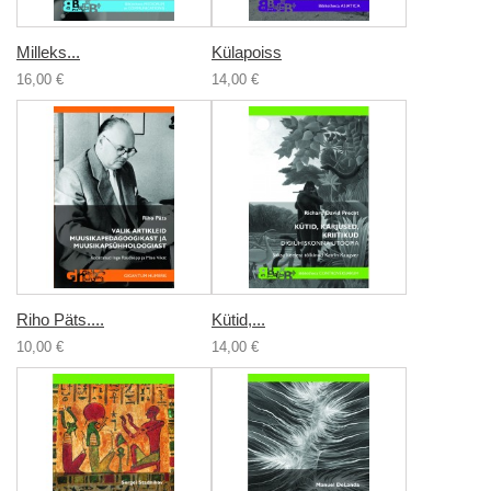
Milleks...
Külapoiss
16,00 €
14,00 €
Riho Päts....
Kütid,...
10,00 €
14,00 €