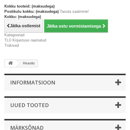
Kokku tooteid: (maksudega)
Postikulu kokku: (maksudega)
Tasuta saatmine!
Kokku: (maksudega)
Jätka ostlemist
Jätka ostu vormistamisega
Kategooriad
TLÜ Kirjastuse raamatud
Trükised
Heaolu
INFORMATSIOON
UUED TOOTED
MÄRKSÕNAD