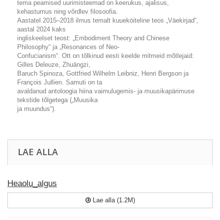
tema peamised uurimisteemad on keerukus, ajalisus,
kehastumus ning võrdlev filosoofia.
Aastatel 2015–2018 ilmus temalt kuueköiteline teos „Väekirjad“,
aastal 2024 kaks
ingliskeelset teost: „Embodiment Theory and Chinese
Philosophy“ ja „Resonances of Neo-
Confucianism“. Ott on tõlkinud eesti keelde mitmeid mõtlejaid:
Gilles Deleuze, Zhuāngzi,
Baruch Spinoza, Gottfried Wilhelm Leibniz, Henri Bergson ja
François Jullien. Samuti on ta
avaldanud antoloogia hiina vaimulugemis- ja muusikapärimuse
tekstide tõlgetega („Muusika
ja muundus“).
LAE ALLA
Heaolu_algus
Lae alla (1.2M)