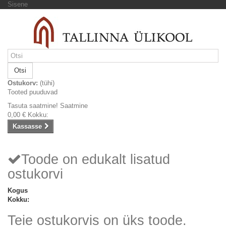
Sisene
Otsi
Ostukorv:
(tühi)
Tooted puuduvad
Tasuta saatmine!
Saatmine
0,00 €
Kokku:
Kassasse
Toode on edukalt lisatud
ostukorvi
Kogus
Kokku:
Teie ostukorvis on üks toode.