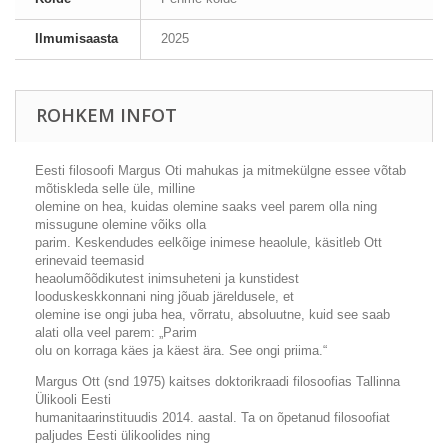
Ilmumisaasta
2025
ROHKEM INFOT
Eesti filosoofi Margus Oti mahukas ja mitmekülgne essee võtab
mõtiskleda selle üle, milline
olemine on hea, kuidas olemine saaks veel parem olla ning
missugune olemine võiks olla
parim. Keskendudes eelkõige inimese heaolule, käsitleb Ott
erinevaid teemasid
heaolumõõdikutest inimsuheteni ja kunstidest
looduskeskkonnani ning jõuab järeldusele, et
olemine ise ongi juba hea, võrratu, absoluutne, kuid see saab
alati olla veel parem: „Parim
olu on korraga käes ja käest ära. See ongi priima.“
Margus Ott (snd 1975) kaitses doktorikraadi filosoofias Tallinna
Ülikooli Eesti
humanitaarinstituudis 2014. aastal. Ta on õpetanud filosoofiat
paljudes Eesti ülikoolides ning