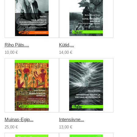
Riho Päts....
Kütid,...
10,00 €
14,00 €
Muinas-Egip...
Intensiivne...
25,00 €
13,00 €