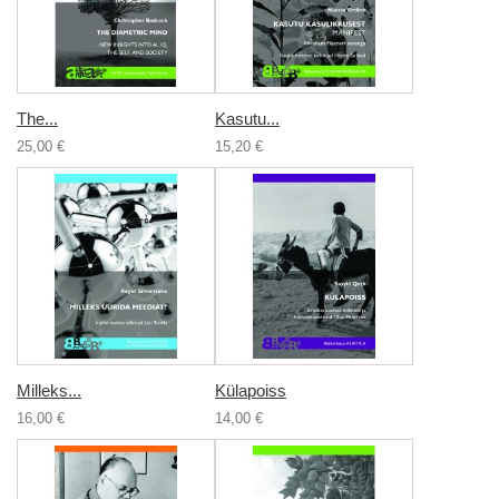
The...
Kasutu...
25,00 €
15,20 €
Milleks...
Külapoiss
16,00 €
14,00 €