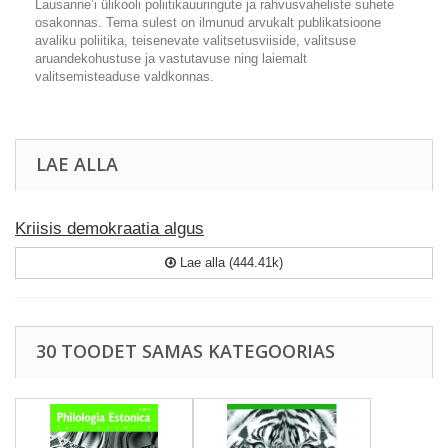
Lausanne’i ülikooli poliitikauuringute ja rahvusvaheliste suhete
osakonnas. Tema sulest on ilmunud arvukalt publikatsioone
avaliku poliitika, teisenevate valitsetusviiside, valitsuse
aruandekohustuse ja vastutavuse ning laiemalt
valitsemisteaduse valdkonnas.
LAE ALLA
Kriisis demokraatia algus
Lae alla (444.41k)
30 TOODET SAMAS KATEGOORIAS