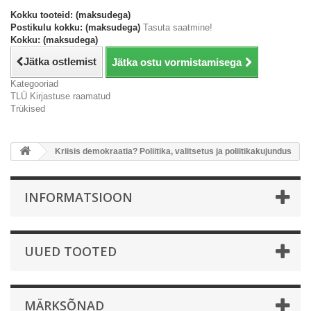
Kokku tooteid: (maksudega)
Postikulu kokku: (maksudega)
Tasuta saatmine!
Kokku: (maksudega)
Jätka ostlemist
Jätka ostu vormistamisega
Kategooriad
TLÜ Kirjastuse raamatud
Trükised
Kriisis demokraatia? Poliitika, valitsetus ja poliitikakujundus
INFORMATSIOON
UUED TOOTED
MÄRKSÕNAD