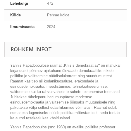
Lehekülgi
472
Köide
Pehme köide
Ilmumisaasta
2024
ROHKEM INFOT
Yannis Papadopoulose raamat „Kriisis demokraatia?“ on mahukal
kirjandusel põhinev ajakohane ülevaade demokraatlike riikide
poliitika ja valitsemise nüüdisolukorrast ning suundumustest.
Raamat käsitleb nii kodanikuosaluse, erakondade ja
esindusdemokraatia, meedistumise, tehnokratiseerumise,
valitsemise kui ka rahvusvaheliste suhete teisenemise teemasid.
Juhitakse tähelepanu harjumuspärase modernse
esindusdemokraatia ja valitsemise õõnsaks muutumisele ning
pakutakse välja sellest edasiliikumise võimalusi. Raamat sobib
esmaseks lugemiseks nüüdispoliitika mõtestamisel, seda toetab
ka autori tasakaalukas käsitluslaad.
Yannis Papadopoulos (snd 1960) on avaliku poliitika professor