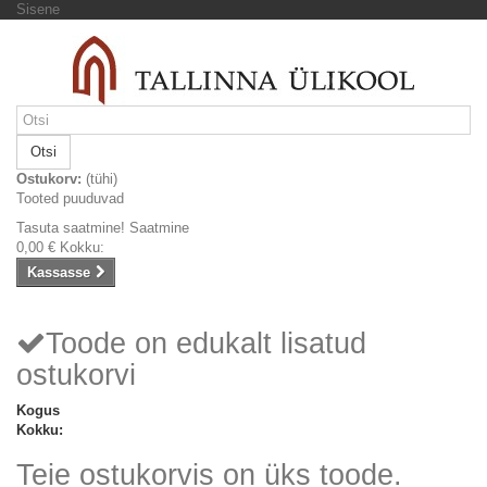
Sisene
Otsi
Ostukorv:
(tühi)
Tooted puuduvad
Tasuta saatmine!
Saatmine
0,00 €
Kokku:
Kassasse
Toode on edukalt lisatud
ostukorvi
Kogus
Kokku:
Teie ostukorvis on üks toode.