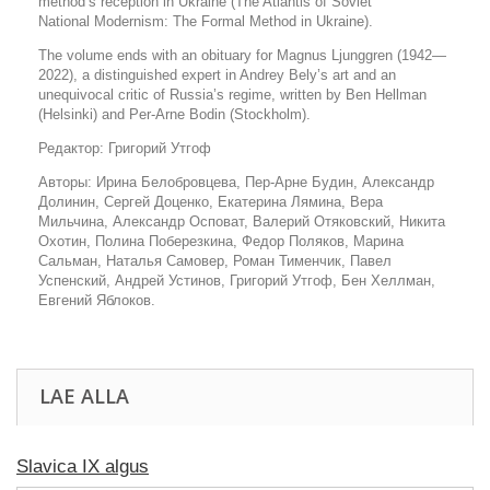
method’s reception in Ukraine (
The Atlantis of Soviet
National Modernism: The Formal Method in Ukraine
).
The volume ends with an obituary for Magnus Ljunggren (1942—
2022), a distinguished expert in Andrey Bely’s art and an
unequivocal critic of Russia’s regime, written by Ben Hellman
(Helsinki) and Per-Arne Bodin (Stockholm).
Редактор: Григорий Утгоф
Авторы: Ирина Белобровцева, Пер-Арне Будин, Александр
Долинин, Сергей Доценко, Екатерина Лямина, Вера
Мильчина, Александр Осповат, Валерий Отяковский, Никита
Охотин, Полина Поберезкина, Федор Поляков, Марина
Сальман, Наталья Самовер, Роман Тименчик, Павел
Успенский, Андрей Устинов, Григорий Утгоф, Бен Хеллман,
Евгений Яблоков.
LAE ALLA
Slavica IX algus