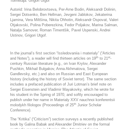
Toimetaja: Grigori Utgof
Autorid: Irina Belobrovtseva, Per-Arne Bodin, Aleksandr Dolinin,
Sergei Dotsenko, Ben Hellman, Jevgeni Jablokov, Jekaterina
Ljamina, Vera Miltšina, Nikita Ohhotin, Aleksandr Ospovat, Valeri
Otjakovski, Polina Poberezkina, Fedor Poljakov, Marina Salman,
Natalja Samover, Roman Timentšik, Pavel Uspenski, Andrei
Ustinov, Grigori Utgof.
In the journal’s first section “Issledovaniia i materialy” (“Articles
th
st
and Notes”), a reader will find thirteen articles on 19
to 21
-
century Russian literature (e.g., on Ivan Krylov, Alexander
Pushkin, Mikhail Bulgakov, Anna Akhmatova, Sergei
Gandlevsky, etc.) and also on Russian and East European
history (including the history of Soviet terror). The same section
includes a prefaced publication of Juri Lotman’s brief note on
Sergei Eisenstein and Vladimir Mayakovky, which he wrote for
his student in the Spring of 1970, and softly encouraged to
publish under her name in
Materialy XXV nauchnoi konferentsii
th
molodykh filologov
(
Proceedings of 25
Junior Scholar
Conference
).
The “Kritika” (“Criticism”) section surveys a recently published
book by Galina Babak and Alexander Dmitriev on the formal