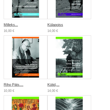
Milleks...
Külapoiss
16,00 €
14,00 €
Riho Päts....
Kütid,...
10,00 €
14,00 €