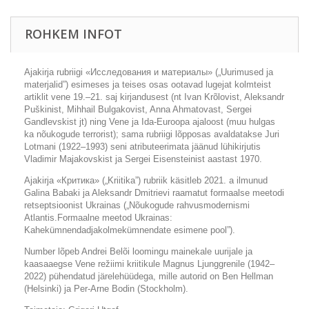
ROHKEM INFOT
Ajakirja rubriigi «Исследования и материалы» („Uurimused ja
materjalid”) esimeses ja teises osas ootavad lugejat kolmteist
artiklit vene 19.–21. saj kirjandusest (nt Ivan Krõlovist, Aleksandr
Puškinist, Mihhail Bulgakovist, Anna Ahmatovast, Sergei
Gandlevskist jt) ning Vene ja Ida-Euroopa ajaloost (muu hulgas
ka nõukogude terrorist); sama rubriigi lõpposas avaldatakse Juri
Lotmani (1922–1993) seni atributeerimata jäänud lühikirjutis
Vladimir Majakovskist ja Sergei Eisensteinist aastast 1970.
Ajakirja «Критика» („Kriitika”) rubriik käsitleb 2021. a ilmunud
Galina Babaki ja Aleksandr Dmitrievi raamatut formaalse meetodi
retseptsioonist Ukrainas („Nõukogude rahvusmodernismi
Atlantis.Formaalne meetod Ukrainas:
Kahekümnendadjakolmekümnendate esimene pool”).
Number lõpeb Andrei Belõi loomingu mainekale uurijale ja
kaasaaegse Vene režiimi kriitikule Magnus Ljunggrenile (1942–
2022) pühendatud järelehüüdega, mille autorid on Ben Hellman
(Helsinki) ja Per-Arne Bodin (Stockholm).