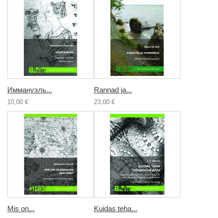
Иммануэль...
Rannad ja...
10,00 €
23,00 €
Mis on...
Kuidas teha...