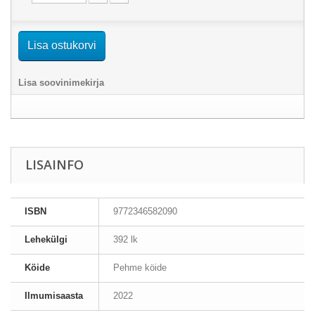
Lisa ostukorvi
Lisa soovinimekirja
LISAINFO
ISBN
9772346582090
Lehekülgi
392 lk
Köide
Pehme köide
Ilmumisaasta
2022