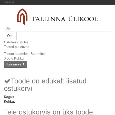
Sisene
Otsi
Ostukorv:
(tühi)
Tooted puuduvad
Tasuta saatmine!
Saatmine
0,00 €
Kokku:
Kassasse
Toode on edukalt lisatud
ostukorvi
Kogus
Kokku:
Teie ostukorvis on üks toode.