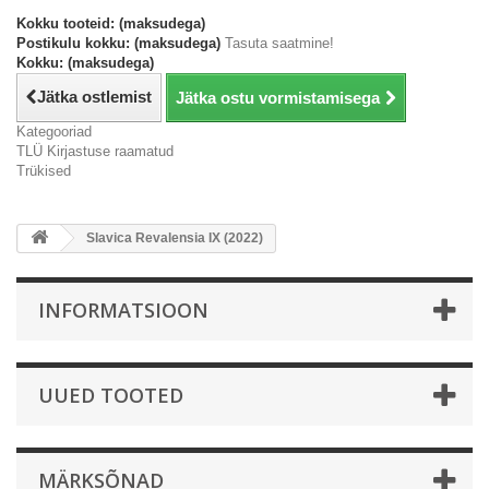
Kokku tooteid: (maksudega)
Postikulu kokku: (maksudega)
Tasuta saatmine!
Kokku: (maksudega)
Jätka ostlemist
Jätka ostu vormistamisega
Kategooriad
TLÜ Kirjastuse raamatud
Trükised
Slavica Revalensia IX (2022)
INFORMATSIOON
UUED TOOTED
MÄRKSÕNAD