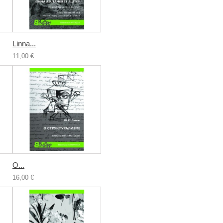
Linna...
11,00 €
О...
16,00 €