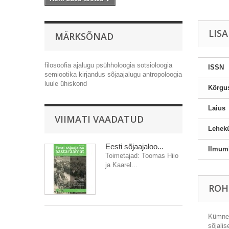
LIS
MÄRKSÕNAD
filosoofia
ajalugu
psühholoogia
sotsioloogia
ISSN
semiootika
kirjandus
sõjaajalugu
antropoloogia
luule
ühiskond
Kõrgu
Laius
VIIMATI VAADATUD
Lehekü
Eesti sõjaajaloo...
Ilmum
Toimetajad: Toomas Hiio
ja Kaarel...
ROH
Kümnes
sõjalis