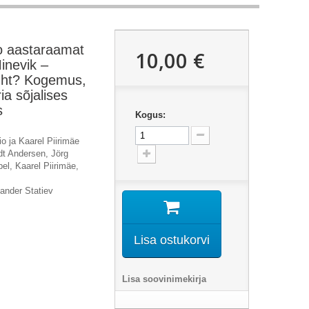
oo aastaraamat
10,00 €
inevik –
uht? Kogemus,
ia sõjalises
s
Kogus:
o ja Kaarel Piirimäe
dt Andersen, Jörg
el, Kaarel Piirimäe,
xander Statiev
Lisa ostukorvi
Lisa soovinimekirja