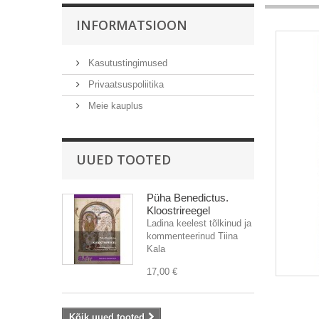
INFORMATSIOON
Kasutustingimused
Privaatsuspoliitika
Meie kauplus
UUED TOOTED
Püha Benedictus.
Kloostrireegel
Ladina keelest tõlkinud ja
kommenteerinud Tiina
Kala
17,00 €
Kõik uued tooted