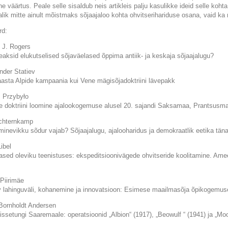
ine väärtus. Peale selle sisaldub neis artikleis palju kasulikke ideid selle ko
alik mitte ainult mõistmaks sõjaajaloo kohta ohvitserihariduse osana, vaid ka
rd:
d J. Rogers
eaksid elukutselised sõjaväelased õppima antiik- ja keskaja sõjaajalugu?
nder Statiev
aasta Alpide kampaania kui Vene mägisõjadoktriini lävepakk
 Przybyło
se doktriini loomine ajalookogemuse alusel 20. sajandi Saksamaa, Prantsusmaa,
chternkamp
t minevikku sõdur vajab? Sõjaajalugu, ajalooharidus ja demokraatlik eetika t
ibel
lased oleviku teenistuses: ekspeditsioonivägede ohvitseride koolitamine. Am
 Piirimäe
 lahinguväli, kohanemine ja innovatsioon: Esimese maailmasõja õpikogemus
Bornholdt Andersen
issetungi Saaremaale: operatsioonid „Albion“ (1917), „Beowulf “ (1941) ja „Mo