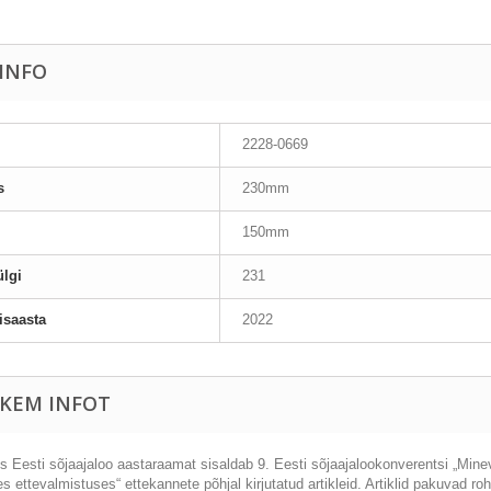
AINFO
2228-0669
s
230mm
150mm
lgi
231
isaasta
2022
KEM INFOT
 Eesti sõjaajaloo aastaraamat sisaldab 9. Eesti sõjaajalookonverentsi „Mine
es ettevalmistuses“ ettekannete põhjal kirjutatud artikleid. Artiklid pakuvad ro