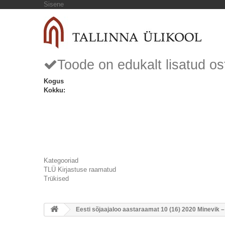
Sisene
Toode on edukalt lisatud os
Kogus
Kokku:
Kategooriad
TLÜ Kirjastuse raamatud
Trükised
Eesti sõjaajaloo aastaraamat 10 (16) 2020 Minevik –