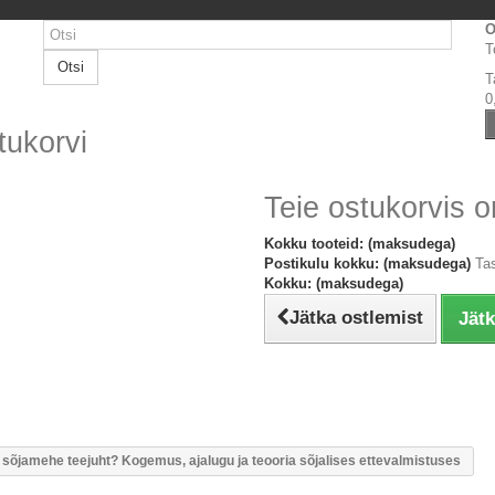
O
T
Otsi
T
0
tukorvi
Teie ostukorvis o
Kokku tooteid: (maksudega)
Postikulu kokku: (maksudega)
Ta
Kokku: (maksudega)
Jätka ostlemist
Jät
 sõjamehe teejuht? Kogemus, ajalugu ja teooria sõjalises ettevalmistuses