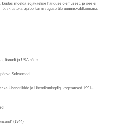
hta, kuidas mõelda sõjaväelise hariduse olemusest, ja see ei
 mõtisklusteks ajaloo kui niisuguse üle uurimisvaldkonnana.
 Iisraeli ja USA näitel
änapäeva Saksamaal
eerika Ühendriikide ja Ühendkuningriigi kogemused 1991–
ed
onsund“ (1944)