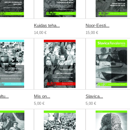
Kuidas teha...
Noor-Eesti...
14,00 €
15,00 €
tu...
Mis on...
Slavica...
5,00 €
5,00 €