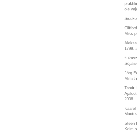
praktil
ole vaj
Sisuko
Cliffor
Miks p
Aleksa
1799. 
Łukasz
Sõjali
Jörg E
Millis
Tamir L
Ajaloo
2008
Kaarel
Muutuv
Steen 
Kolm s