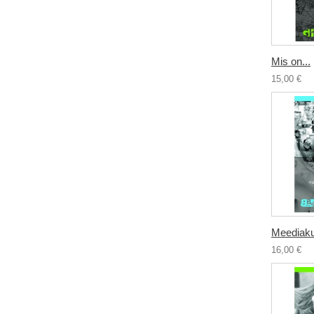
Mis on...
15,00 €
Meediakul
16,00 €