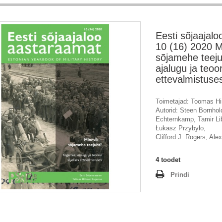
Eesti sõjaajal
10 (16) 2020 M
sõjamehe teej
ajalugu ja teoor
ettevalmistuse
Toimetajad: Toomas Hii
Autorid: Steen Bornhol
Echternkamp, Tamir Lib
Łukasz Przybyło,
Clifford J. Rogers, Ale
4
toodet
Prindi