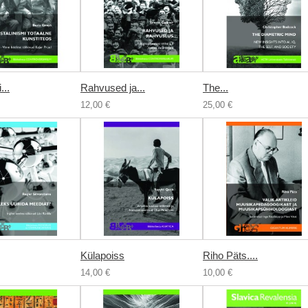
...
Rahvused ja...
The...
12,00 €
25,00 €
Külapoiss
Riho Päts....
14,00 €
10,00 €