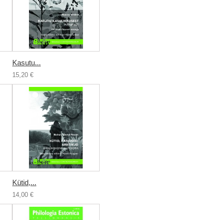
Kasutu...
15,20 €
Kütid,...
14,00 €