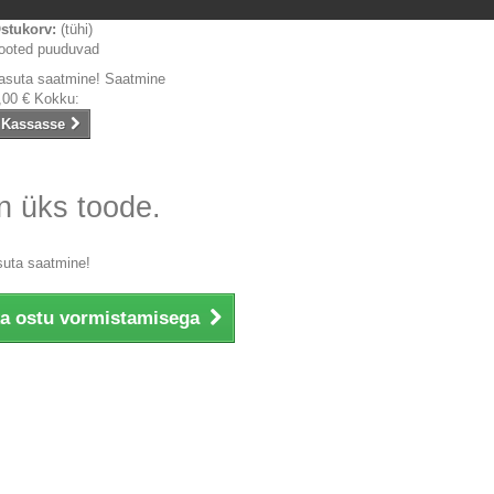
stukorv:
(tühi)
ooted puuduvad
asuta saatmine!
Saatmine
,00 €
Kokku:
Kassasse
n üks toode.
suta saatmine!
ka ostu vormistamisega