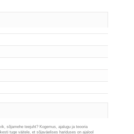
vik, sõjamehe teejuht? Kogemus, ajalugu ja teooria
hkesti tuge väitele, et sõjaväelises hariduses on ajalool