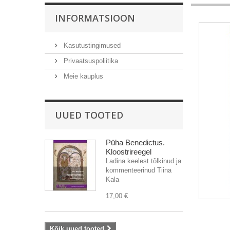
INFORMATSIOON
Kasutustingimused
Privaatsuspoliitika
Meie kauplus
UUED TOOTED
Püha Benedictus.
Kloostrireegel
Ladina keelest tõlkinud ja
kommenteerinud Tiina
Kala
17,00 €
Kõik uued tooted