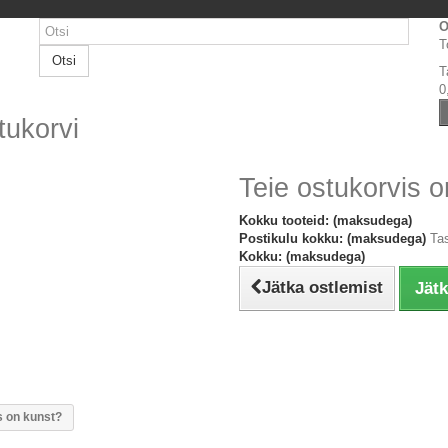
O
T
Otsi
T
0
tukorvi
Teie ostukorvis o
Kokku tooteid: (maksudega)
Postikulu kokku: (maksudega)
Ta
Kokku: (maksudega)
Jätka ostlemist
Jät
is on kunst?