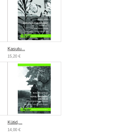
Kasutu...
15,20 €
Kütid,...
14,00 €