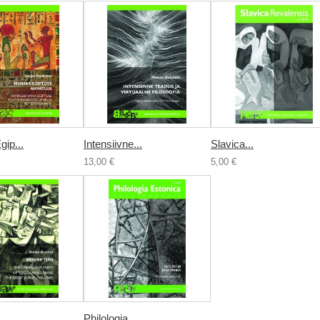
ip...
Intensiivne...
Slavica...
13,00 €
5,00 €
Philologia...