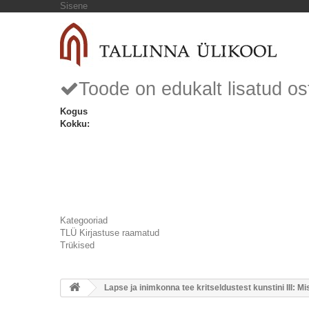
Sisene
Toode on edukalt lisatud os
Kogus
Kokku:
Kategooriad
TLÜ Kirjastuse raamatud
Trükised
Lapse ja inimkonna tee kritseldustest kunstini III: M