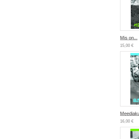
Mis on...
15,00 €
Meediakul
16,00 €