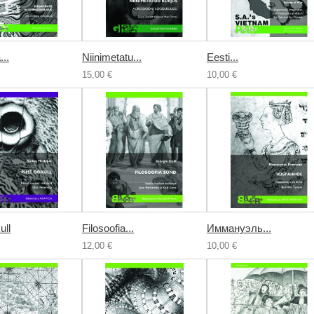
...
Niinimetatu...
Eesti...
15,00 €
10,00 €
ull
Filosoofia...
Иммануэль...
12,00 €
10,00 €