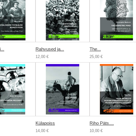
...
Rahvused ja...
The...
12,00 €
25,00 €
Külapoiss
Riho Päts....
14,00 €
10,00 €