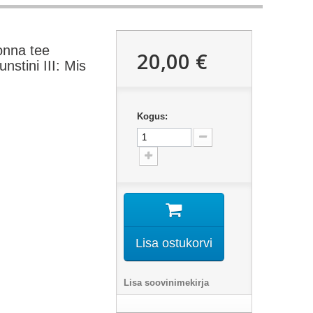
onna tee
20,00 €
unstini III: Mis
Kogus:
Lisa ostukorvi
Lisa soovinimekirja