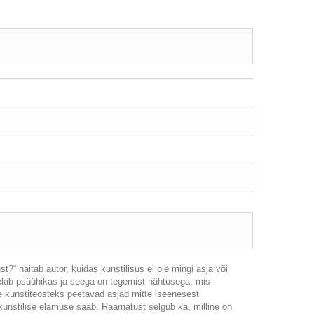
?“ näitab autor, kuidas kunstilisus ei ole mingi asja või
ekib psüühikas ja seega on tegemist nähtusega, mis
e kunstiteosteks peetavad asjad mitte iseenesest
kunstilise elamuse saab. Raamatust selgub ka, milline on