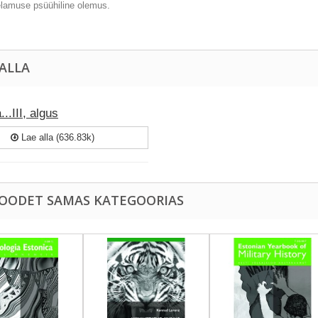
elamuse psüühiline olemus.
 ALLA
...III, algus
Lae alla (636.83k)
TOODET SAMAS KATEGOORIAS