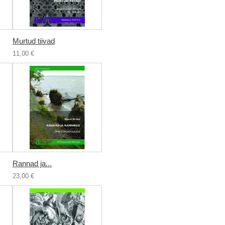
Murtud tiivad
11,00 €
Rannad ja...
23,00 €