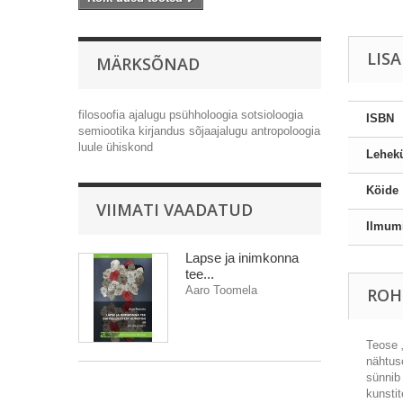
LIS
MÄRKSÕNAD
filosoofia
ajalugu
psühholoogia
sotsioloogia
ISBN
semiootika
kirjandus
sõjaajalugu
antropoloogia
luule
ühiskond
Lehekü
Köide
VIIMATI VAADATUD
Ilmum
Lapse ja inimkonna
tee...
Aaro Toomela
ROH
Teose „
nähtus
sünnib
kunsti