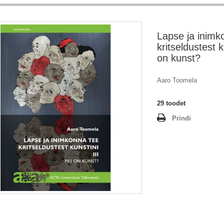
Lapse ja inimk
kritseldustest k
on kunst?
Aaro Toomela
29
toodet
Prindi