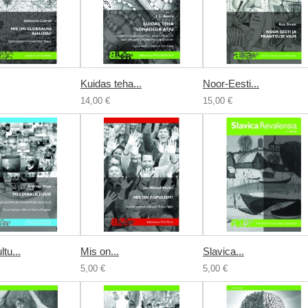
Kuidas teha...
Noor-Eesti...
14,00 €
15,00 €
tu...
Mis on...
Slavica...
5,00 €
5,00 €