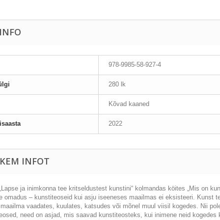
AINFO
978-9985-58-927-4
lgi
280 lk
Kõvad kaaned
isaasta
2022
KEM INFOT
Lapse ja inimkonna tee kritseldustest kunstini“ kolmandas köites „Mis on kunst
e omadus – kunstiteoseid kui asju iseeneses maailmas ei eksisteeri. Kunst t
 maailma vaadates, kuulates, katsudes või mõnel muul viisil kogedes. Nii pol
teosed, need on asjad, mis saavad kunstiteosteks, kui inimene neid kogedes 