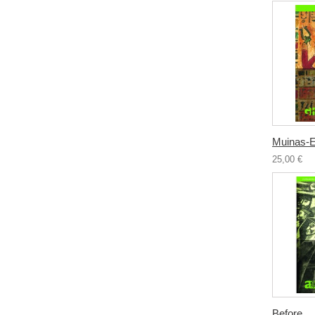
Muinas-Eg
25,00 €
Before...