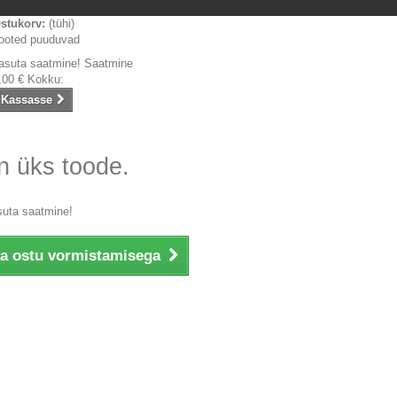
stukorv:
(tühi)
ooted puuduvad
asuta saatmine!
Saatmine
,00 €
Kokku:
Kassasse
n üks toode.
suta saatmine!
ka ostu vormistamisega