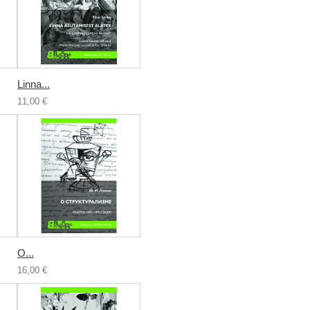
Linna...
11,00 €
О...
16,00 €