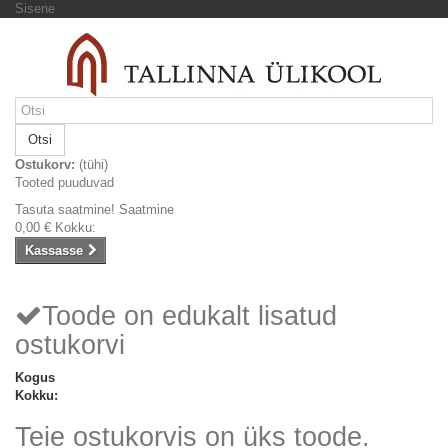
Sisene
Otsi
Ostukorv:
(tühi)
Tooted puuduvad
Tasuta saatmine!
Saatmine
0,00 €
Kokku:
Kassasse
Toode on edukalt lisatud
ostukorvi
Kogus
Kokku:
Teie ostukorvis on üks toode.