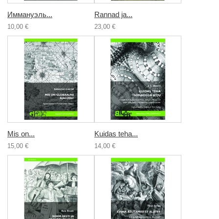
Иммануэль...
Rannad ja...
10,00 €
23,00 €
Mis on...
Kuidas teha...
15,00 €
14,00 €