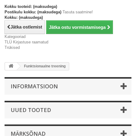
Kokku tooteid: (maksudega)
Postikulu kokku: (maksudega)
Tasuta saatmine!
Kokku: (maksudega)
Jätka ostlemist
Jätka ostu vormistamisega
Kategooriad
TLÜ Kirjastuse raamatud
Trükised
Funktsionaalne treening
INFORMATSIOON
UUED TOOTED
MÄRKSÕNAD