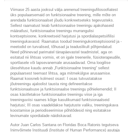
Viimase 25 aasta jooksul välja arenenud treeningufilosoofiatest
üks populaarsemaid on funktsionaalne treening, mille mõte on
arendada funktsionaalset jõudu konkreetseteks tegevusteks.
Sellest raamatust leiab funktsionaalse treeningu ajakohaseid
määratlusi, funktsionaalse treeningu murrangulisi
kontseptsioone, konkreetseid harjutusi ja spordialaspetsiifilisi
treeningukavasid. Raamatus toodud treeningukontseptsioonid ja -
meetodid on turvalised, tõhusad ja teaduslikult põhjendatud.
Need põhinevad parimatel tänapäevastel teadmistel, aga on
esitatud nii lihtsas vormis, et on igale treenerile, füsioterapeudile,
sportlasele või lapsevanemale arusaadavad. Oma loogilise
ülesehituse kaudu annab „Funktsionaalne treening“ sellest
populaarsest teemast lihtsa, aga mitmekülgse arusaamise.
Raamat koosneb kolmest osast: I osas tutvustatakse
jõutreeningu ajaloolist tausta ning defineeritakse
funktsionaalsuse ja funktsionaalse treeningu põhielemendid; II
osas käsitletakse funktsionaalse treeningu viise ja iga
treeninguviisi raames kõige kasulikumaid funktsionaalseid
harjutusi; III osas vaadeldakse harjutuste valiku, treeningukava
koostamise ja periodiseerimise põhitõdesid ning esitatakse
levinumate spordialade näidiskavad.
Autor Juan Carlos Santana on Floridas Boca Ratonis tegutseva
Inimvõimete Instituudi (Institute of Human Performance) asutaja