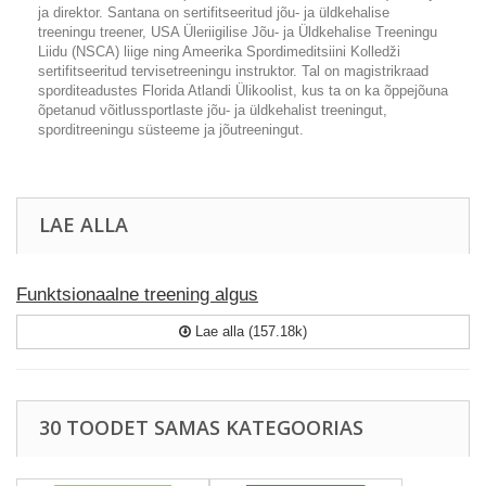
ja direktor. Santana on sertifitseeritud jõu- ja üldkehalise
treeningu treener, USA Üleriigilise Jõu- ja Üldkehalise Treeningu
Liidu (NSCA) liige ning Ameerika Spordimeditsiini Kolledži
sertifitseeritud tervisetreeningu instruktor. Tal on magistrikraad
sporditeadustes Florida Atlandi Ülikoolist, kus ta on ka õppejõuna
õpetanud võitlussportlaste jõu- ja üldkehalist treeningut,
sporditreeningu süsteeme ja jõutreeningut.
LAE ALLA
Funktsionaalne treening algus
Lae alla (157.18k)
30 TOODET SAMAS KATEGOORIAS