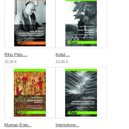
Riho Päts....
Kütid,...
10,00 €
14,00 €
Muinas-Egip...
Intensiivne...