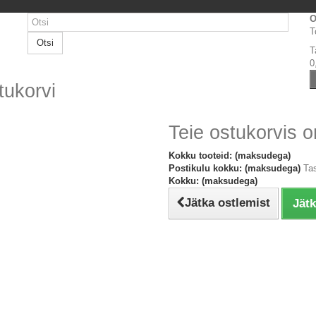
O
T
Otsi
T
0
tukorvi
Teie ostukorvis o
Kokku tooteid: (maksudega)
Postikulu kokku: (maksudega)
Ta
Kokku: (maksudega)
Jätka ostlemist
Jät