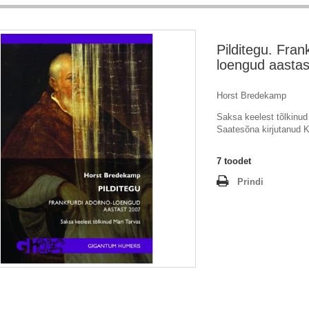
Pilditegu. Fran
loengud aastas
Horst Bredekamp
Saksa keelest tõlkinud
Saatesõna kirjutanud K
7
toodet
Prindi