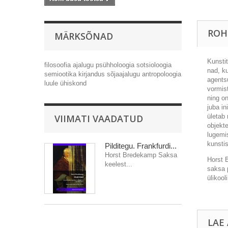
ROH
MÄRKSÕNAD
Kunsti
filosoofia
ajalugu
psühholoogia
sotsioloogia
nad, k
semiootika
kirjandus
sõjaajalugu
antropoloogia
agents
luule
ühiskond
vormis
ning on
juba in
VIIMATI VAADATUD
ületab
objekt
lugemi
kunstis
Pilditegu. Frankfurdi...
Horst Bredekamp Saksa
Horst 
keelest...
saksa p
ülikool
LAE