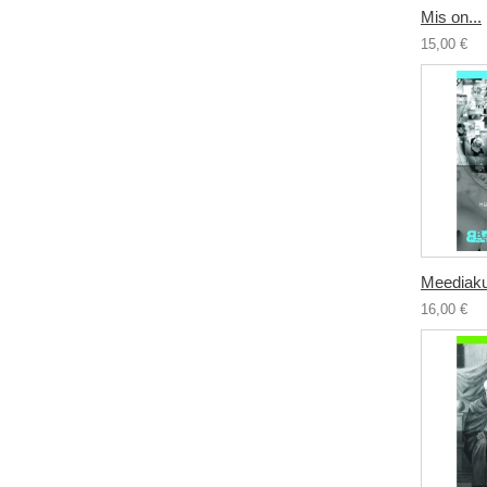
Mis on...
15,00 €
Meediakul
16,00 €