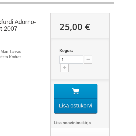
kfurdi Adorno-
25,00 €
t 2007
Kogus:
 Mari Tarvas
rista Kodres
Lisa ostukorvi
Lisa soovinimekirja