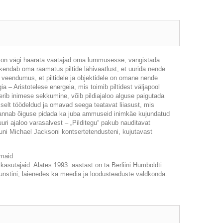
il on vägi haarata vaatajad oma lummusesse, vangistada
endab oma raamatus piltide lähivaatlust, et uurida nende
veendumus, et piltidele ja objektidele on omane nende
ia – Aristotelese
energeia
, mis toimib piltidest väljapool
eerib inimese sekkumine, võib pildiajaloo alguse paigutada
liselt töödeldud ja omavad seega teatavat liiasust, mis
us annab õiguse pidada ka juba ammuseid inimkäe kujundatud
i ajaloo varasalvest – „Pilditegu“ pakub nauditavat
ni Michael Jacksoni kontsertetendusteni, kujutavast
emaid
 kasutajaid. Alates 1993. aastast on ta Berliini Humboldti
kunstini, laienedes ka meedia ja loodusteaduste valdkonda.