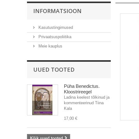
INFORMATSIOON
Kasutustingimused
Privaatsuspoliitika
Meie kauplus
UUED TOOTED
Püha Benedictus.
Kloostrireegel
Ladina keelest tõlkinud ja
kommenteerinud Tiina
Kala
17,00 €
Kõik uued tooted