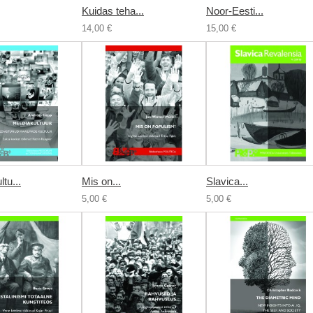
Kuidas teha...
Noor-Eesti...
14,00 €
15,00 €
tu...
Mis on...
Slavica...
5,00 €
5,00 €