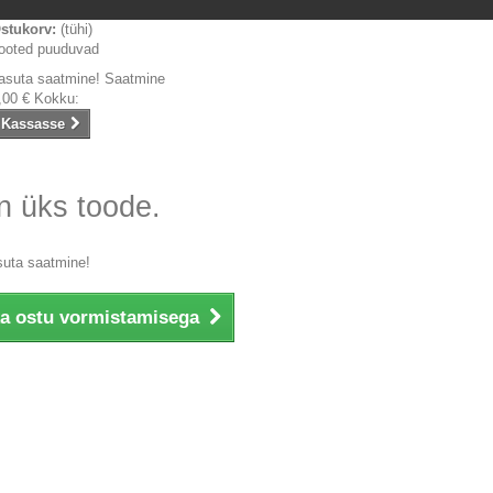
stukorv:
(tühi)
ooted puuduvad
asuta saatmine!
Saatmine
,00 €
Kokku:
Kassasse
n üks toode.
suta saatmine!
ka ostu vormistamisega