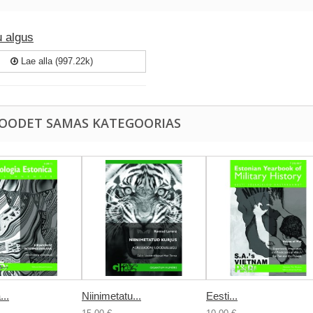
u algus
Lae alla (997.22k)
TOODET SAMAS KATEGOORIAS
...
Niinimetatu...
Eesti...