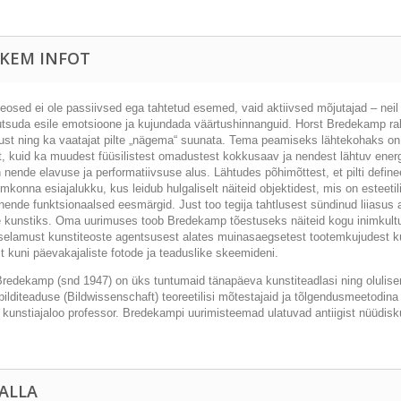
KEM INFOT
teosed ei ole passiivsed ega tahtetud esemed, vaid aktiivsed mõjutajad – ne
utsuda esile emotsioone ja kujundada väärtushinnanguid. Horst Bredekamp rak
ust ning ka vaatajat pilte „nägema“ suunata. Tema peamiseks lähtekohaks on 
t, kuid ka muudest füüsilistest omadustest kokkusaav ja nendest lähtuv energ
 nende elavuse ja performatiivsuse alus. Lähtudes põhimõttest, et pilti defin
imkonna esiajalukku, kus leidub hulgaliselt näiteid objektidest, mis on esteeti
 nende funktsionaalsed eesmärgid. Just too tegija tahtlusest sündinud liias
e kunstiks. Oma uurimuses toob Bredekamp tõestuseks näiteid kogu inimkultuur
selamust kunstiteoste agentsusest alates muinasaegsetest tootemkujudest ku
t kuni päevakajaliste fotode ja teaduslike skeemideni.
Bredekamp (snd 1947) on üks tuntumaid tänapäeva kunstiteadlasi ning olulis
ilditeaduse (
Bildwissenschaft
) teoreetilisi mõtestajaid ja tõlgendusmeetodina
i kunstiajaloo professor. Bredekampi uurimisteemad ulatuvad antiigist nüüdis
 ALLA