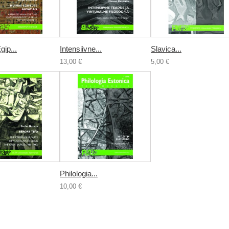
ip...
Intensiivne...
Slavica...
13,00 €
5,00 €
Philologia...
10,00 €