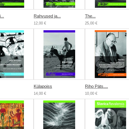
...
Rahvused ja...
The...
12,00 €
25,00 €
Külapoiss
Riho Päts....
14,00 €
10,00 €