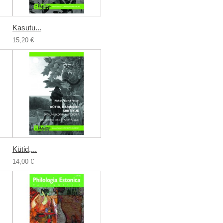
Kasutu...
15,20 €
Kütid,...
14,00 €