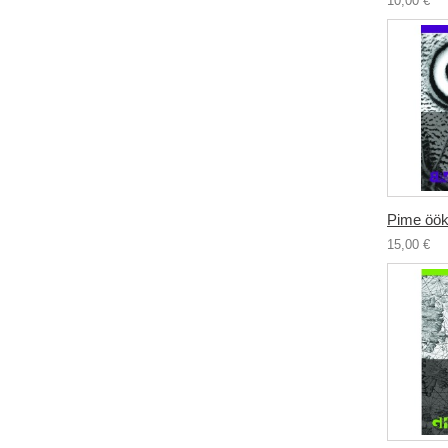
10,00 €
Pime öök
15,00 €