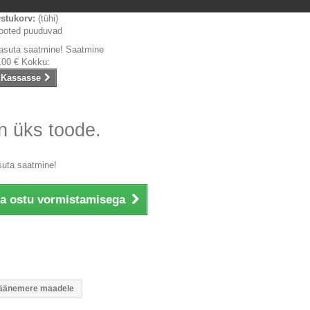
stukorv:
(tühi)
ooted puuduvad
asuta saatmine!
Saatmine
,00 €
Kokku:
Kassasse
n üks toode.
suta saatmine!
ka ostu vormistamisega
u Läänemere maadele