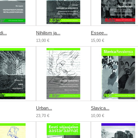
i...
Nihilism ja...
Essee...
13,00 €
15,00 €
Urban...
Slavica...
23,70 €
10,00 €