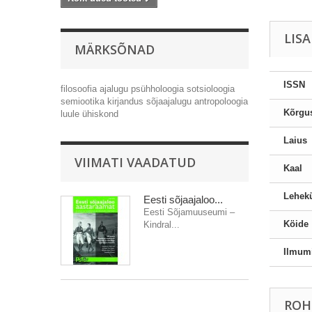
LIS
MÄRKSÕNAD
ISSN
filosoofia
ajalugu
psühholoogia
sotsioloogia
semiootika
kirjandus
sõjaajalugu
antropoloogia
Kõrgu
luule
ühiskond
Laius
VIIMATI VAADATUD
Kaal
Lehekü
Eesti sõjaajaloo...
Eesti Sõjamuuseumi –
Köide
Kindral...
Ilmum
ROH