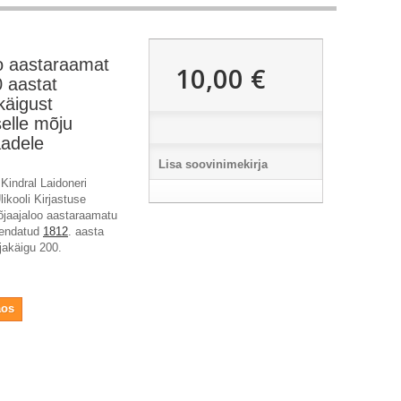
oo aastaraamat
10,00 €
0 aastat
käigust
elle mõju
adele
Lisa soovinimekirja
indral Laidoneri
ikooli Kirjastuse
õjaajaloo aastaraamatu
hendatud
1812
. aasta
akäigu 200.
aos