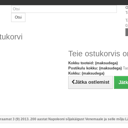
O
T
Otsi
T
0
tukorvi
Teie ostukorvis o
Kokku tooteid: (maksudega)
Postikulu kokku: (maksudega)
Ta
Kokku: (maksudega)
Jätka ostlemist
Jät
araamat 3 (9) 2013. 200 aastat Napoleoni sõjakäigust Venemaale ja selle mõj