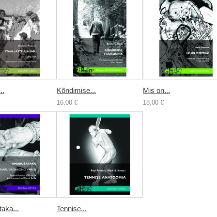
..
Kõndimise...
Mis on...
16,00 €
18,00 €
aka...
Tennise...