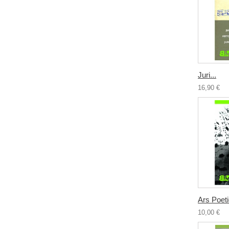
Juri...
16,90 €
Ars Poet
10,00 €