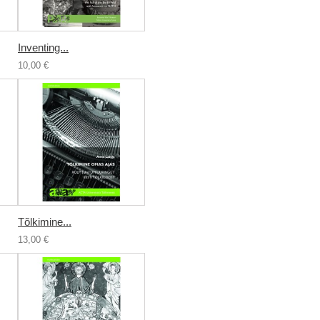
Inventing...
10,00 €
Tõlkimine...
13,00 €