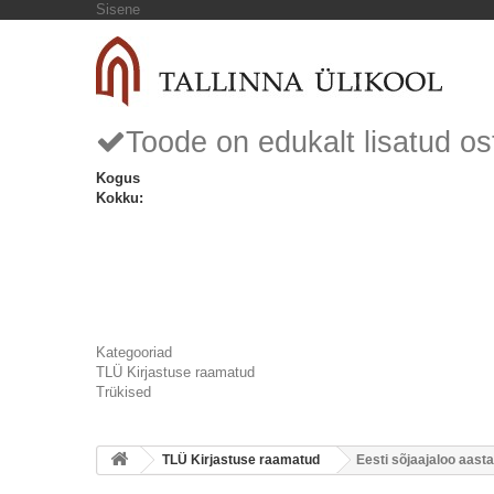
Sisene
Toode on edukalt lisatud os
Kogus
Kokku:
Kategooriad
TLÜ Kirjastuse raamatud
Trükised
TLÜ Kirjastuse raamatud
Eesti sõjaajaloo aast