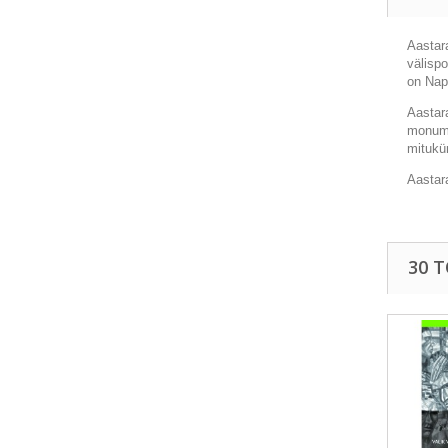
Aastar
välispo
on Nap
Aastara
monume
mituküm
Aastara
30 