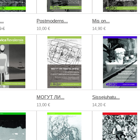
..
Postmoderns...
Mis on...
0 €
10,00 €
14,90 €
МОГУТ ЛИ...
Sissejuhatu...
13,00 €
14,20 €