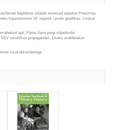
 käsitlevad Napoleoni sõdade erinevaid aspekte Preisimaa
retke kajastamiseni 19. sajandi I poole graafikas. Lisatud
evahelisel ajal, Pärnu Vana pargi sõjaohvrite
i NSV sovetlikus propagandas. Lisaks avaldatakse
eelsete sisukokkuvõtetega