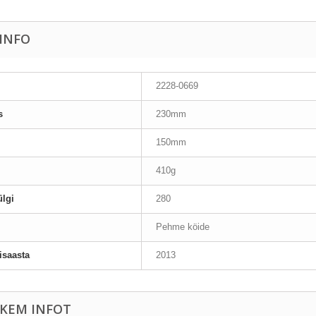
AINFO
2228-0669
s
230mm
150mm
410g
lgi
280
Pehme köide
isaasta
2013
KEM INFOT