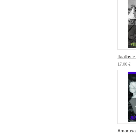
Itaallaste.
17,00 €
Amaruśat