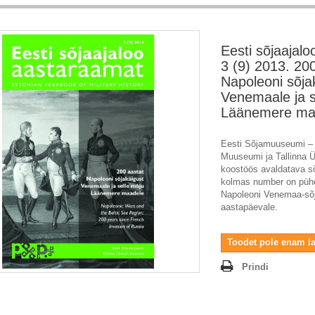
Eesti sõjaajal
3 (9) 2013. 20
Napoleoni sõja
Venemaale ja s
Läänemere ma
Eesti Sõjamuuseumi – K
Muuseumi ja Tallinna Ül
koostöös avaldatava s
kolmas number on pü
Napoleoni Venemaa-sõj
aastapäevale.
Toodet pole enam l
Prindi