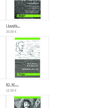
I luoghi...
20,00 €
Ю. М....
12,00 €