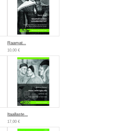
Raamat...
10,00 €
Itaallaste...
17,00 €