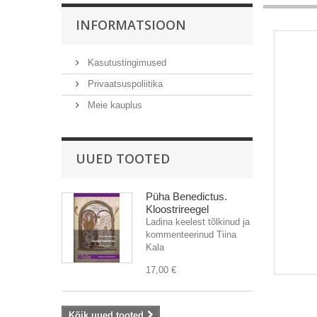
INFORMATSIOON
Kasutustingimused
Privaatsuspoliitika
Meie kauplus
UUED TOOTED
Püha Benedictus.
Kloostrireegel
Ladina keelest tõlkinud ja
kommenteerinud Tiina
Kala
17,00 €
Kõik uued tooted