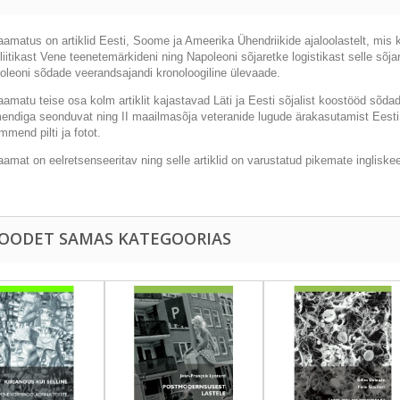
aamatus on artiklid Eesti, Soome ja Ameerika Ühendriikide ajaloolastelt, mis
liitikast Vene teenetemärkideni ning Napoleoni sõjaretke logistikast selle sõja
oleoni sõdade veerandsajandi kronoloogiline ülevaade.
amatu teise osa kolm artiklit kajastavad Läti ja Eesti sõjalist koostööd sõdad
ndiga seonduvat ning II maailmasõja veteranide lugude ärakasutamist Eest
mend pilti ja fotot.
amat on eelretsenseeritav ning selle artiklid on varustatud pikemate inglisk
TOODET SAMAS KATEGOORIAS