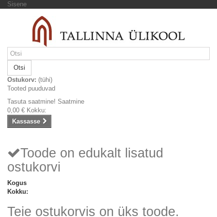
Sisene
Otsi
Ostukorv:
(tühi)
Tooted puuduvad
Tasuta saatmine!
Saatmine
0,00 €
Kokku:
Kassasse
Toode on edukalt lisatud
ostukorvi
Kogus
Kokku:
Teie ostukorvis on üks toode.