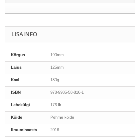
LISAINFO
Kõrgus
190mm
Laius
125mm
Kaal
180g
ISBN
978-9985-58-816-1
Lehekülgi
176 lk
Köide
Pehme köide
Ilmumisaasta
2016