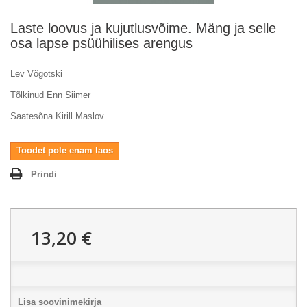
Laste loovus ja kujutlusvõime. Mäng ja selle
osa lapse psüühilises arengus
Lev Võgotski
Tõlkinud Enn Siimer
Saatesõna Kirill Maslov
Toodet pole enam laos
Prindi
13,20 €
Lisa soovinimekirja