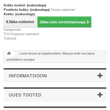
Kokku tooteid: (maksudega)
Postikulu kokku: (maksudega)
Tasuta saatmine!
Kokku: (maksudega)
Jätka ostlemist
Jätka ostu vormistamisega
Kategooriad
TLÜ Kirjastuse raamatud
Trükised
Laste loovus ja kujutlusvõime. Mäng ja selle osa lapse
psüühilises arengus
INFORMATSIOON
UUED TOOTED