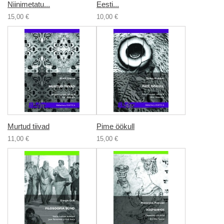
Niinimetatu...
Eesti...
15,00 €
10,00 €
Murtud tiivad
Pime öökull
11,00 €
15,00 €