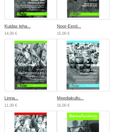
Kuidas teha...
Noor-Eesti...
14,00 €
15,00 €
Linna...
Meediakultu...
11,00 €
16,00 €