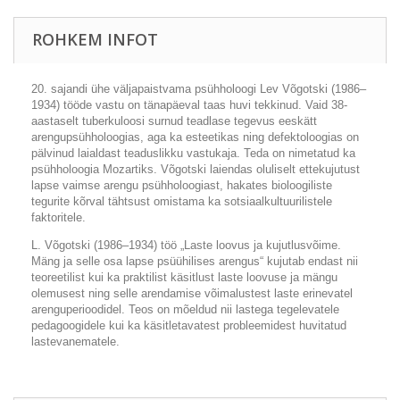
ROHKEM INFOT
20. sajandi ühe väljapaistvama psühholoogi Lev Võgotski (1986–
1934) tööde vastu on tänapäeval taas huvi tekkinud. Vaid 38-
aastaselt tuberkuloosi surnud teadlase tegevus eeskätt
arengupsühholoogias, aga ka esteetikas ning defektoloogias on
pälvinud laialdast teaduslikku vastukaja. Teda on nimetatud ka
psühholoogia Mozartiks. Võgotski laiendas oluliselt ettekujutust
lapse vaimse arengu psühholoogiast, hakates bioloogiliste
tegurite kõrval tähtsust omistama ka sotsiaalkultuurilistele
faktoritele.
L. Võgotski (1986–1934) töö „Laste loovus ja kujutlusvõime.
Mäng ja selle osa lapse psüühilises arengus“ kujutab endast nii
teoreetilist kui ka praktilist käsitlust laste loovuse ja mängu
olemusest ning selle arendamise võimalustest laste erinevatel
arenguperioodidel. Teos on mõeldud nii lastega tegelevatele
pedagoogidele kui ka käsitletavatest probleemidest huvitatud
lastevanematele.