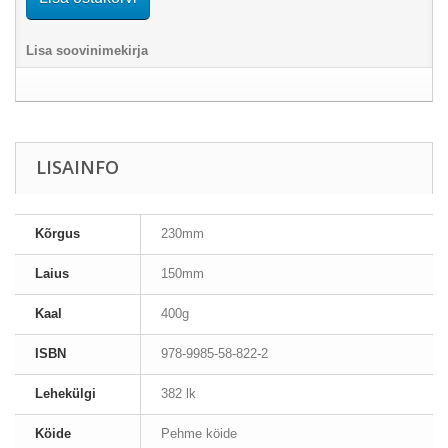
Lisa soovinimekirja
LISAINFO
Kõrgus
230mm
Laius
150mm
Kaal
400g
ISBN
978-9985-58-822-2
Lehekülgi
382 lk
Köide
Pehme köide