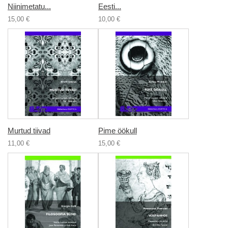
Niinimetatu...
Eesti...
15,00 €
10,00 €
Murtud tiivad
Pime öökull
11,00 €
15,00 €