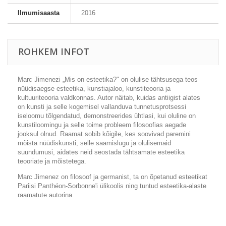
Ilmumisaasta
2016
ROHKEM INFOT
Marc Jimenezi „Mis on esteetika?" on olulise tähtsusega teos
nüüdisaegse esteetika, kunstiajaloo, kunstiteooria ja
kultuuriteooria valdkonnas. Autor näitab, kuidas antiigist alates
on kunsti ja selle kogemisel vallanduva tunnetusprotsessi
iseloomu tõlgendatud, demonstreerides ühtlasi, kui oluline on
kunstiloomingu ja selle toime probleem filosoofias aegade
jooksul olnud. Raamat sobib kõigile, kes soovivad paremini
mõista nüüdiskunsti, selle saamislugu ja olulisemaid
suundumusi, aidates neid seostada tähtsamate esteetika
teooriate ja mõistetega.
Marc Jimenez on filosoof ja germanist, ta on õpetanud esteetikat
Pariisi Panthéon-Sorbonne'i ülikoolis ning tuntud esteetika-alaste
raamatute autorina.