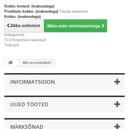
Kokku tooteid: (maksudega)
Postikulu kokku: (maksudega)
Tasuta saatmine!
Kokku: (maksudega)
Jätka ostlemist
Jätka ostu vormistamisega
Kategooriad
TLÜ Kirjastuse raamatud
Trükised
Mis on esteetika?
INFORMATSIOON
UUED TOOTED
MÄRKSÕNAD