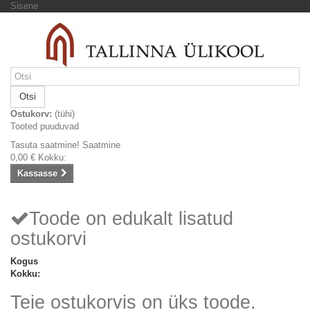
Sisene
Otsi
Ostukorv:
(tühi)
Tooted puuduvad
Tasuta saatmine!
Saatmine
0,00 €
Kokku:
Kassasse
Toode on edukalt lisatud
ostukorvi
Kogus
Kokku:
Teie ostukorvis on üks toode.