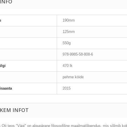
AINFO
s
190mm
125mm
550g
978-9985-58-808-6
lgi
470 lk
pehme köide
isaasta
2015
KEM INFOT
 Oti teos "Vägi" on algupärane filosoofiline maailmatõlgendus, mis sõlmib kok