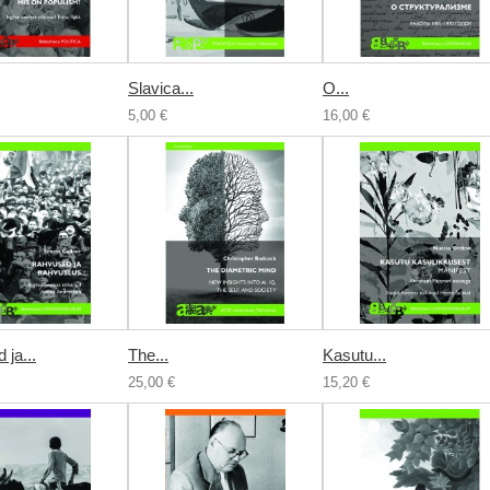
Slavica...
О...
5,00 €
16,00 €
ja...
The...
Kasutu...
25,00 €
15,20 €