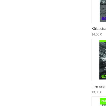
Külapois
14,00 €
Intensiivn
13,00 €