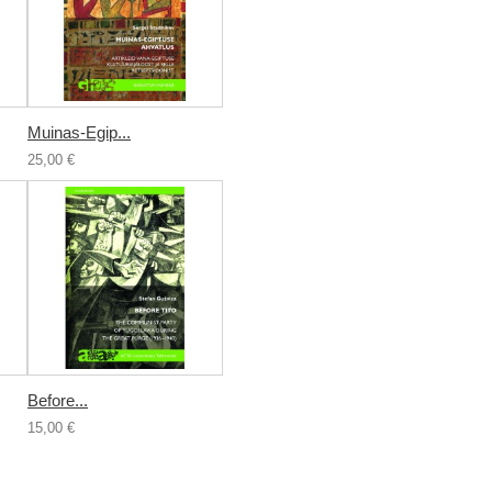
Muinas-Egip...
25,00 €
Before...
15,00 €