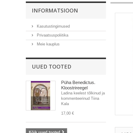
INFORMATSIOON
Kasutustingimused
Privaatsuspoliitika
Meie kauplus
UUED TOOTED
Püha Benedictus.
Kloostrireegel
Ladina keelest tõlkinud ja
kommenteerinud Tiina
Kala
17,00 €
Kõik uued tooted