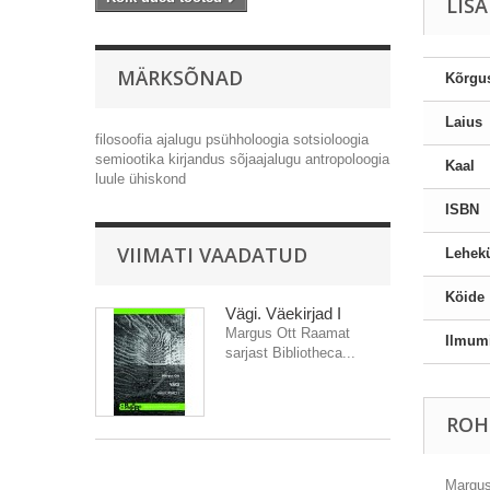
LIS
MÄRKSÕNAD
Kõrgu
Laius
filosoofia
ajalugu
psühholoogia
sotsioloogia
semiootika
kirjandus
sõjaajalugu
antropoloogia
Kaal
luule
ühiskond
ISBN
VIIMATI VAADATUD
Lehekü
Köide
Vägi. Väekirjad I
Margus Ott Raamat
Ilmum
sarjast Bibliotheca...
ROH
Margus