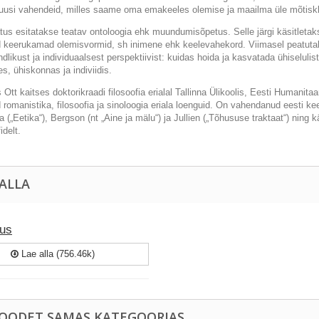
uusi vahendeid, milles saame oma emakeeles olemise ja maailma üle mõtiskl
us esitatakse teatav ontoloogia ehk muundumisõpetus. Selle järgi käsitletaks
d keerukamad olemisvormid, sh inimene ehk keelevahekord. Viimasel peatuta
dlikust ja individuaalsest perspektiivist: kuidas hoida ja kasvatada ühiselulist
s, ühiskonnas ja indiviidis.
Ott kaitses doktorikraadi filosoofia erialal Tallinna Ülikoolis, Eesti Humanitaa
romanistika, filosoofia ja sinoloogia eriala loenguid. On vahendanud eesti kee
 („Eetika“), Bergson (nt „Aine ja mälu“) ja Jullien („Tõhususe traktaat“) ning k
idelt.
 ALLA
gus
Lae alla (756.46k)
TOODET SAMAS KATEGOORIAS