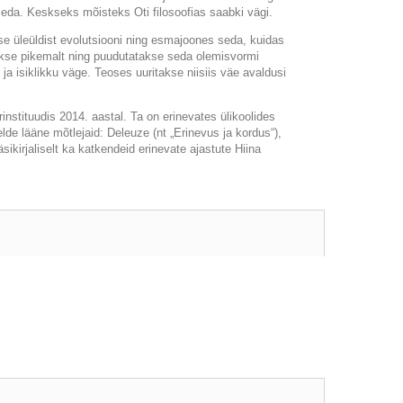
eda. Keskseks mõisteks Oti filosoofias saabki
vägi
.
e üleüldist evolutsiooni ning esmajoones seda, kuidas
kse pikemalt ning puudutatakse seda olemisvormi
 ja isiklikku väge. Teoses uuritakse niisiis väe avaldusi
rinstituudis 2014. aastal. Ta on erinevates ülikoolides
lde lääne mõtlejaid: Deleuze (nt „Erinevus ja kordus“),
äsikirjaliselt ka katkendeid erinevate ajastute Hiina