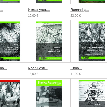
...
Иммануэль...
Rannad ja...
10,00 €
23,00 €
ha...
Noor-Eesti...
Linna...
15,00 €
11,00 €