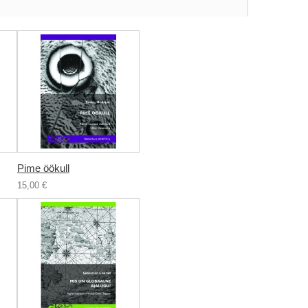
Pime öökull
15,00 €