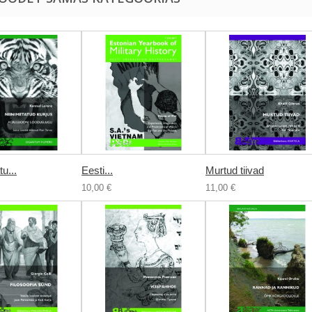
u...
Eesti...
Murtud tiivad
10,00 €
11,00 €