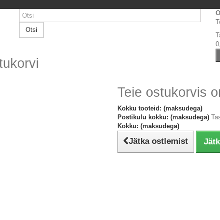
O
T
Otsi
T
0
tukorvi
Teie ostukorvis o
Kokku tooteid: (maksudega)
Postikulu kokku: (maksudega)
Ta
Kokku: (maksudega)
Jätka ostlemist
Jät