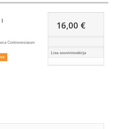
 I
16,00 €
heca Controversiarum
Lisa soovinimekirja
aos