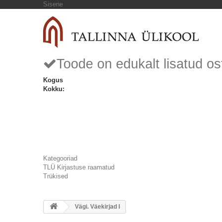
Sisene
Toode on edukalt lisatud os
Kogus
Kokku:
Kategooriad
TLÜ Kirjastuse raamatud
Trükised
Vägi. Väekirjad I