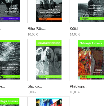
s
Riho Päts....
Kütid,...
10,00 €
14,00 €
e...
Slavica...
Philologia...
5,00 €
10,00 €