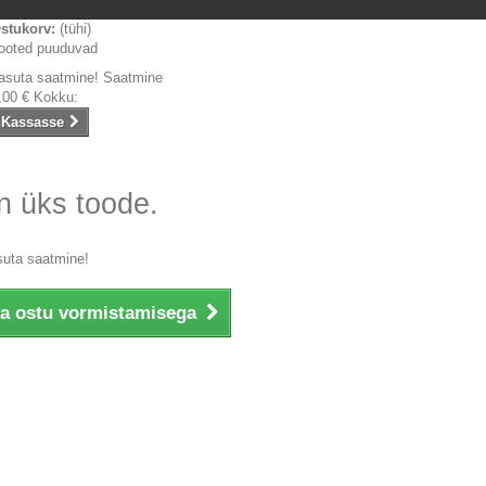
stukorv:
(tühi)
ooted puuduvad
asuta saatmine!
Saatmine
,00 €
Kokku:
Kassasse
n üks toode.
suta saatmine!
ka ostu vormistamisega