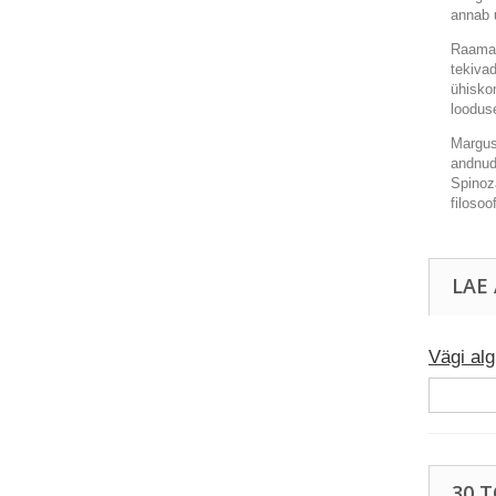
annab 
Raamat
tekiva
ühiskon
looduse
Margus 
andnud 
Spinoza
filosoof
LAE
Vägi al
30 