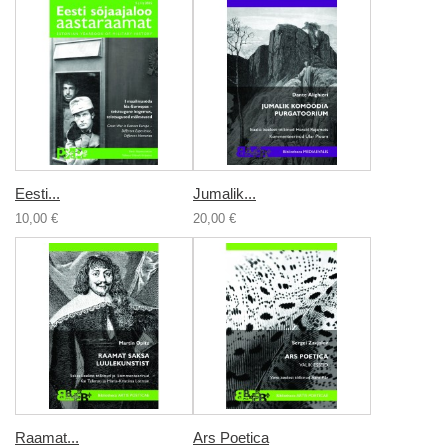
Eesti...
Jumalik...
10,00 €
20,00 €
Raamat...
Ars Poetica