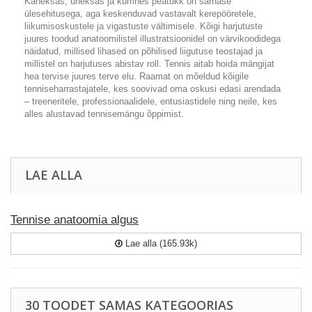
Kaheksas, üheksas ja kümnes peatükk on sarnase
ülesehitusega, aga keskenduvad vastavalt kerepööretele,
liikumisoskustele ja vigastuste vältimisele. Kõigi harjutuste
juures toodud anatoomilistel illustratsioonidel on värvikoodidega
näidatud, millised lihased on põhilised liigutuse teostajad ja
millistel on harjutuses abistav roll. Tennis aitab hoida mängijat
hea tervise juures terve elu. Raamat on mõeldud kõigile
tenniseharrastajatele, kes soovivad oma oskusi edasi arendada
– treeneritele, professionaalidele, entusiastidele ning neile, kes
alles alustavad tennisemängu õppimist.
LAE ALLA
Tennise anatoomia algus
Lae alla (165.93k)
30 TOODET SAMAS KATEGOORIAS