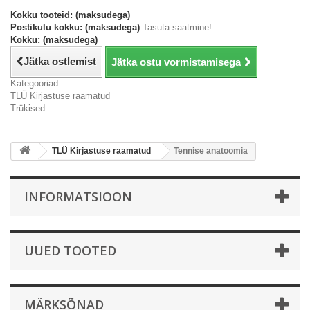
Kokku tooteid: (maksudega)
Postikulu kokku: (maksudega)
Tasuta saatmine!
Kokku: (maksudega)
Jätka ostlemist
Jätka ostu vormistamisega
Kategooriad
TLÜ Kirjastuse raamatud
Trükised
TLÜ Kirjastuse raamatud
Tennise anatoomia
INFORMATSIOON
UUED TOOTED
MÄRKSÕNAD