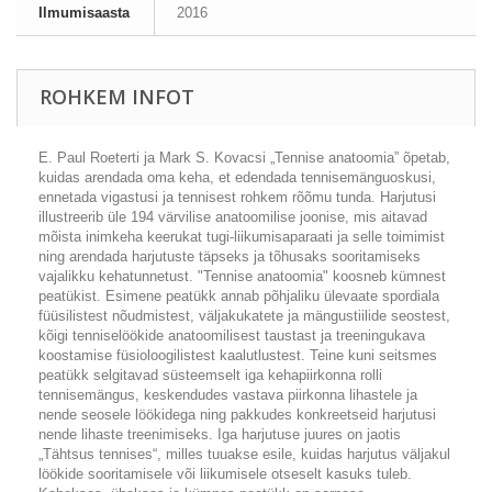
Ilmumisaasta
2016
ROHKEM INFOT
E. Paul Roeterti ja Mark S. Kovacsi „Tennise anatoomia” õpetab,
kuidas arendada oma keha, et edendada tennisemänguoskusi,
ennetada vigastusi ja tennisest rohkem rõõmu tunda. Harjutusi
illustreerib üle 194 värvilise anatoomilise joonise, mis aitavad
mõista inimkeha keerukat tugi-liikumisaparaati ja selle toimimist
ning arendada harjutuste täpseks ja tõhusaks sooritamiseks
vajalikku kehatunnetust. "Tennise anatoomia" koosneb kümnest
peatükist. Esimene peatükk annab põhjaliku ülevaate spordiala
füüsilistest nõudmistest, väljakukatete ja mängustiilide seostest,
kõigi tenniselöökide anatoomilisest taustast ja treeningukava
koostamise füsioloogilistest kaalutlustest. Teine kuni seitsmes
peatükk selgitavad süsteemselt iga kehapiirkonna rolli
tennisemängus, keskendudes vastava piirkonna lihastele ja
nende seosele löökidega ning pakkudes konkreetseid harjutusi
nende lihaste treenimiseks. Iga harjutuse juures on jaotis
„Tähtsus tennises“, milles tuuakse esile, kuidas harjutus väljakul
löökide sooritamisele või liikumisele otseselt kasuks tuleb.