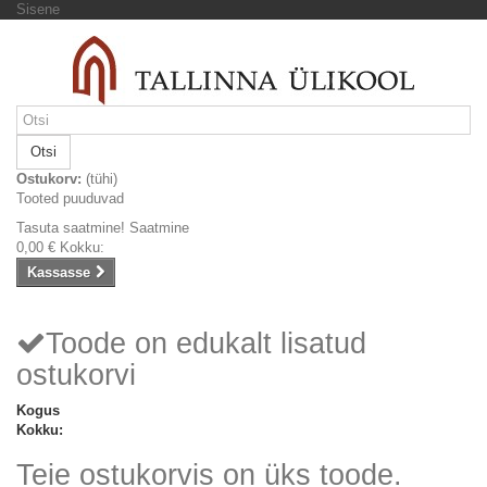
Sisene
Otsi
Ostukorv:
(tühi)
Tooted puuduvad
Tasuta saatmine!
Saatmine
0,00 €
Kokku:
Kassasse
Toode on edukalt lisatud
ostukorvi
Kogus
Kokku:
Teie ostukorvis on üks toode.