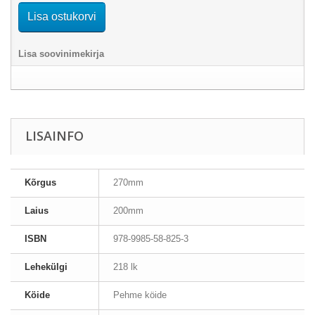
Lisa ostukorvi
Lisa soovinimekirja
LISAINFO
Kõrgus
270mm
Laius
200mm
ISBN
978-9985-58-825-3
Lehekülgi
218 lk
Köide
Pehme köide