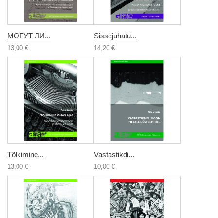
МОГУТ ЛИ...
Sissejuhatu...
13,00 €
14,20 €
Tõlkimine...
Vastastikdi...
13,00 €
10,00 €