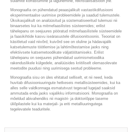
sulamite korrastumine ja lagunemine, rekristallisatsioon jne.
Monograafia on pühendatud peaasjalikult vastastikdifusiooni
eksperimentaalse uurimise probleemidele ja saadud tulemustele.
Üksikasjalikult on analüüsitud ja süstematiseeritud tulemusi nii
binaarsetes kui ka mitmefaasilistes süsteemides; erilist
tähelepanu on seejuures pööratud mitmefaasilistele süsteemidele
ja faasikihtide kasvu iseärasustele difusioonitsoonis. Teooriat on
käsitletud vaid niivõrd, kuivõrd see on oluline ja hädavajalik
katsetulemuste töötlemise ja lahtimõtestamise jaoks ning
efektiivsete katsemetoodikate väljatöötamiseks. Erilist
tähelepanu on seejuures pühendatud uurimismetoodika
rakenduslikele külgedele, analüüsides kriitiliselt olemasolevate
meetodite puudusi ning uurimisega seotud probleeme.
Monograafia sisu on üles ehitatud selliselt, et nii need, keda
huvitab difusiooniuuringute hetkeseis metallisüsteemides, kui ka
alles selle valdkonnaga esmatutvust tegevad lugejad saaksid
ammutada enda jaoks vajalikku informatsiooni. Monograafia on
mõeldud abivahendiks nii magistri- ja doktoriõppe taseme
üliõpilastele kui ka materjali- ja eriti metalliuuringutega
tegelevatele teaduritele.