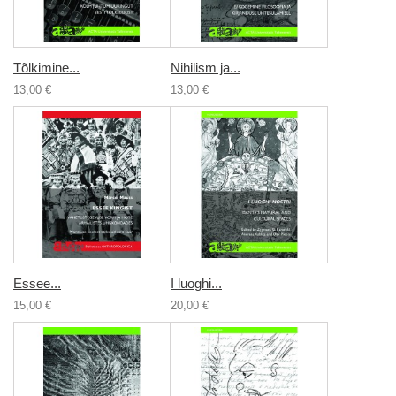
Tõlkimine...
Nihilism ja...
13,00 €
13,00 €
Essee...
I luoghi...
15,00 €
20,00 €