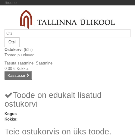
Sisene
Otsi
Ostukorv:
(tühi)
Tooted puuduvad
Tasuta saatmine!
Saatmine
0,00 €
Kokku:
Kassasse
Toode on edukalt lisatud
ostukorvi
Kogus
Kokku:
Teie ostukorvis on üks toode.