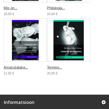
Mis on...
Philologia...
18,00 €
10,00 €
Amaruśataka...
Tennise...
11,00 €
20,00 €
Informatsioon