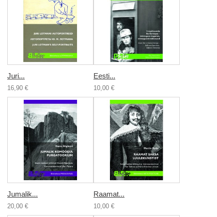
Juri...
Eesti...
16,90 €
10,00 €
Jumalik...
Raamat...
20,00 €
10,00 €