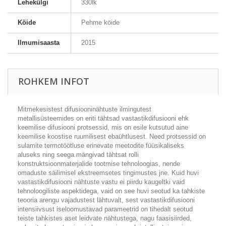
Lehekülgi
330lk
Köide
Pehme köide
Ilmumisaasta
2015
ROHKEM INFOT
Mitmekesistest difusiooninähtuste ilmingutest
metallisüsteemides on eriti tähtsad vastastikdifusiooni ehk
keemilise difusiooni protsessid, mis on esile kutsutud aine
keemilise koostise ruumilisest ebaühtlusest. Need protsessid on
sulamite termotöötluse erinevate meetodite füüsikaliseks
aluseks ning seega mängivad tähtsat rolli
konstruktsioonmaterjalide tootmise tehnoloogias, nende
omaduste säilimisel ekstreemsetes tingimustes jne. Kuid huvi
vastastikdifusiooni nähtuste vastu ei piirdu kaugeltki vaid
tehnoloogiliste aspektidega, vaid on see huvi seotud ka tahkiste
teooria arengu vajadustest lähtuvalt, sest vastastikdifusiooni
intensiivsust iseloomustavad parameetrid on tihedalt seotud
teiste tahkistes aset leidvate nähtustega, nagu faasisiirded,