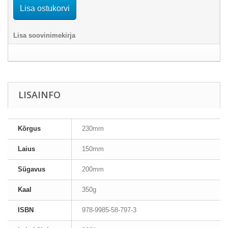
Lisa ostukorvi
Lisa soovinimekirja
LISAINFO
Kõrgus
230mm
Laius
150mm
Sügavus
200mm
Kaal
350g
ISBN
978-9985-58-797-3