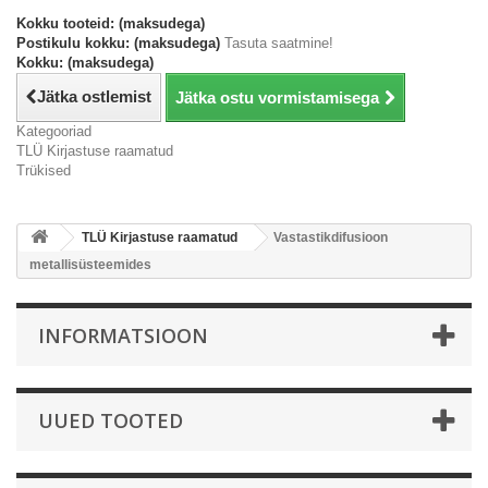
Kokku tooteid: (maksudega)
Postikulu kokku: (maksudega)
Tasuta saatmine!
Kokku: (maksudega)
Jätka ostlemist
Jätka ostu vormistamisega
Kategooriad
TLÜ Kirjastuse raamatud
Trükised
TLÜ Kirjastuse raamatud
Vastastikdifusioon
metallisüsteemides
INFORMATSIOON
UUED TOOTED