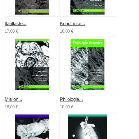
Itaallaste...
Kõndimise...
17,00 €
16,00 €
Mis on...
Philologia...
18,00 €
10,00 €