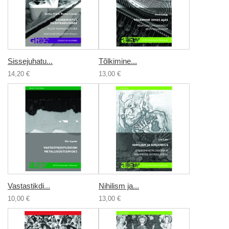
Sissejuhatu...
Tõlkimine...
14,20 €
13,00 €
Vastastikdi...
Nihilism ja...
10,00 €
13,00 €