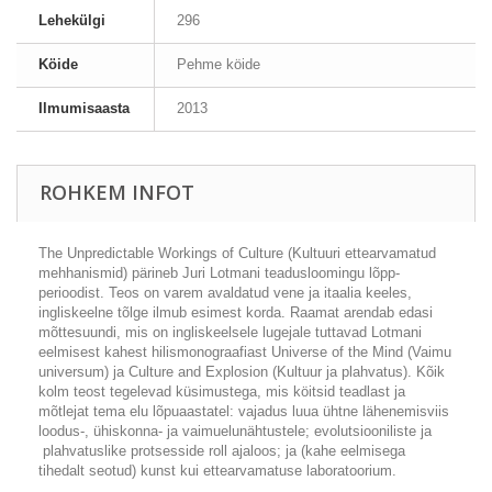
Lehekülgi
296
Köide
Pehme köide
Ilmumisaasta
2013
ROHKEM INFOT
The Unpredictable Workings of Culture
(
Kultuuri ettearvamatud
mehhanismid
) pärineb Juri Lotmani teadusloomingu lõpp-
perioodist. Teos on varem avaldatud vene ja itaalia keeles,
ingliskeelne tõlge ilmub esimest korda. Raamat arendab edasi
mõttesuundi, mis on ingliskeelsele lugejale tuttavad Lotmani
eelmisest kahest hilismonograafiast
Universe of the Mind
(
Vaimu
universum
) ja
Culture and Explosion
(
Kultuur ja plahvatus
). Kõik
kolm teost tegelevad küsimustega, mis köitsid teadlast ja
mõtlejat tema elu lõpuaastatel: vajadus luua ühtne lähenemisviis
loodus-, ühiskonna- ja vaimuelunähtustele; evolutsiooniliste ja
plahvatuslike protsesside roll ajaloos; ja (kahe eelmisega
tihedalt seotud) kunst kui ettearvamatuse laboratoorium.