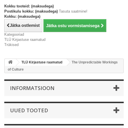
Kokku tooteid: (maksudega)
Postikulu kokku: (maksudega)
Tasuta saatmine!
Kokku: (maksudega)
Jätka ostlemist
Jätka ostu vormistamisega
Kategooriad
TLÜ Kirjastuse raamatud
Trükised
TLÜ Kirjastuse raamatud
The Unpredictable Workings
of Culture
INFORMATSIOON
UUED TOOTED