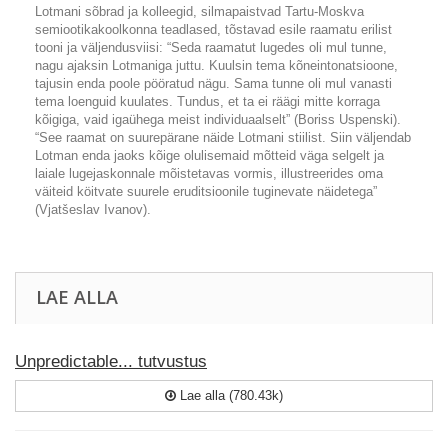
Lotmani sõbrad ja kolleegid, silmapaistvad Tartu-Moskva
semiootikakoolkonna teadlased, tõstavad esile raamatu erilist
tooni ja väljendusviisi: “Seda raamatut lugedes oli mul tunne,
nagu ajaksin Lotmaniga juttu. Kuulsin tema kõneintonatsioone,
tajusin enda poole pööratud nägu. Sama tunne oli mul vanasti
tema loenguid kuulates. Tundus, et ta ei räägi mitte korraga
kõigiga, vaid igaühega meist individuaalselt” (Boriss Uspenski).
“See raamat on suurepärane näide Lotmani stiilist. Siin väljendab
Lotman enda jaoks kõige olulisemaid mõtteid väga selgelt ja
laiale lugejaskonnale mõistetavas vormis, illustreerides oma
väiteid köitvate suurele eruditsioonile tuginevate näidetega”
(Vjatšeslav Ivanov).
LAE ALLA
Unpredictable... tutvustus
Lae alla (780.43k)