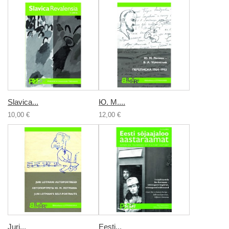
Slavica...
Ю. М....
10,00 €
12,00 €
Juri...
Eesti...