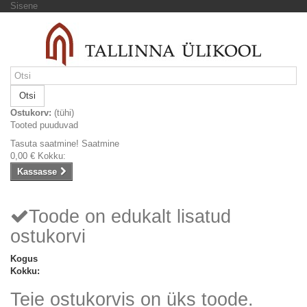
Sisene
Otsi
Ostukorv:
(tühi)
Tooted puuduvad
Tasuta saatmine!
Saatmine
0,00 €
Kokku:
Kassasse
Toode on edukalt lisatud
ostukorvi
Kogus
Kokku:
Teie ostukorvis on üks toode.