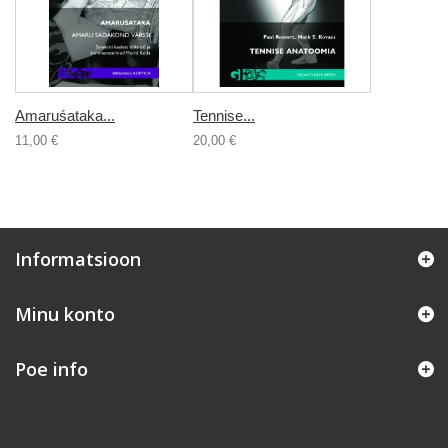
Amaruśataka...
Tennise...
11,00 €
20,00 €
Informatsioon
Minu konto
Poe info