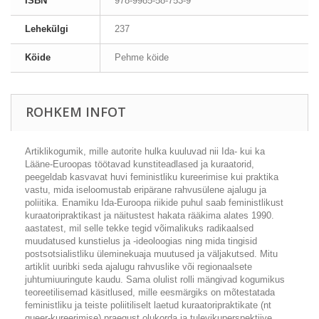
ISBN
978-9985-58-753-9
Lehekülgi
237
Köide
Pehme köide
ROHKEM INFOT
Artiklikogumik, mille autorite hulka kuuluvad nii Ida- kui ka
Lääne-Euroopas töötavad kunstiteadlased ja kuraatorid,
peegeldab kasvavat huvi feministliku kureerimise kui praktika
vastu, mida iseloomustab eripärane rahvusülene ajalugu ja
poliitika. Enamiku Ida-Euroopa riikide puhul saab feministlikust
kuraatoripraktikast ja näitustest hakata rääkima alates 1990.
aastatest, mil selle tekke tegid võimalikuks radikaalsed
muudatused kunstielus ja -ideoloogias ning mida tingisid
postsotsialistliku üleminekuaja muutused ja väljakutsed. Mitu
artiklit uuribki seda ajalugu rahvuslike või regionaalsete
juhtumiuuringute kaudu. Sama olulist rolli mängivad kogumikus
teoreetilisemad käsitlused, mille eesmärgiks on mõtestatada
feministliku ja teiste poliitiliselt laetud kuraatoripraktikate (nt
queer
-kureerimise) praegust olukorda ja tulevikuperspektiive.