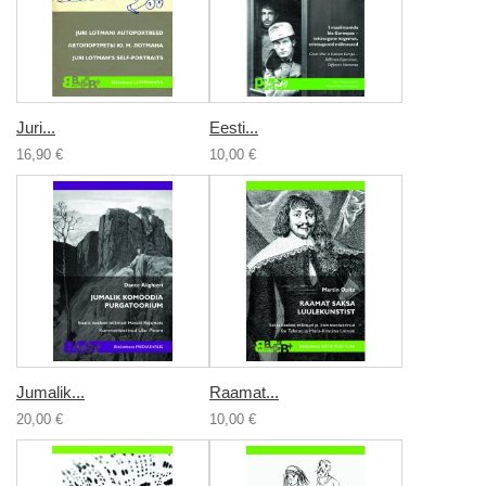
Juri...
Eesti...
16,90 €
10,00 €
Jumalik...
Raamat...
20,00 €
10,00 €