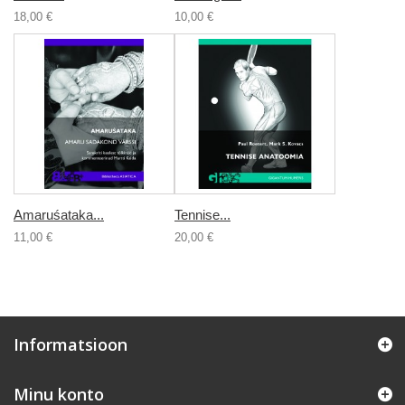
18,00 €
10,00 €
Amaruśataka...
Tennise...
11,00 €
20,00 €
Informatsioon
Minu konto