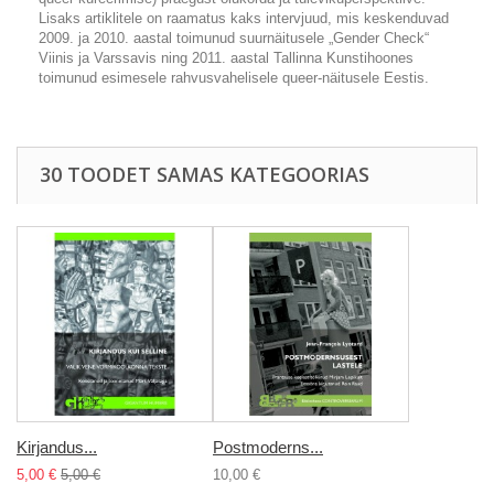
Lisaks artiklitele on raamatus kaks intervjuud, mis keskenduvad
2009. ja 2010. aastal toimunud suurnäitusele „Gender Check“
Viinis ja Varssavis ning 2011. aastal Tallinna Kunstihoones
toimunud esimesele rahvusvahelisele
queer
-näitusele Eestis.
30 TOODET SAMAS KATEGOORIAS
Kirjandus...
Postmoderns...
5,00 €
5,00 €
10,00 €