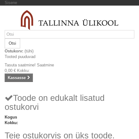
Sisene
Otsi
Ostukorv:
(tühi)
Tooted puuduvad
Tasuta saatmine!
Saatmine
0,00 €
Kokku:
Kassasse
Toode on edukalt lisatud
ostukorvi
Kogus
Kokku:
Teie ostukorvis on üks toode.