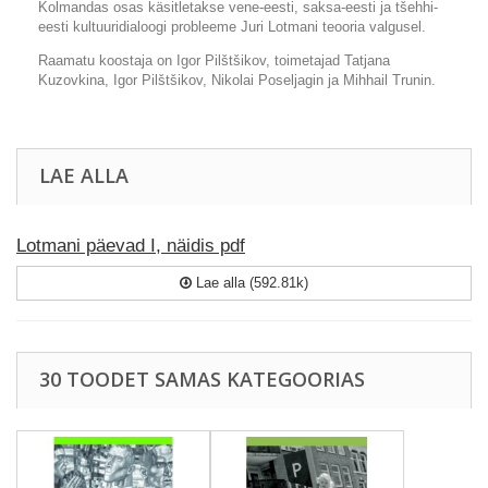
Kolmandas osas käsitletakse vene-eesti, saksa-eesti ja tšehhi-
eesti kultuuridialoogi probleeme Juri Lotmani teooria valgusel.
Raamatu koostaja on Igor Pilštšikov, toimetajad Tatjana
Kuzovkina, Igor Pilštšikov, Nikolai Poseljagin ja Mihhail Trunin.
LAE ALLA
Lotmani päevad I, näidis pdf
Lae alla (592.81k)
30 TOODET SAMAS KATEGOORIAS