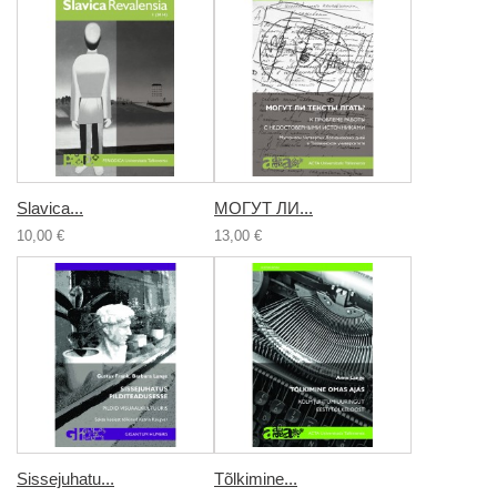
Slavica...
МОГУТ ЛИ...
10,00 €
13,00 €
Sissejuhatu...
Tõlkimine...