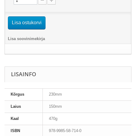
Lisa ostukorvi
Lisa soovinimekirja
LISAINFO
Kõrgus
230mm
Laius
150mm
Kaal
470g
ISBN
978-9985-58-714-0