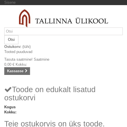
Sisene
Otsi
Ostukorv:
(tühi)
Tooted puuduvad
Tasuta saatmine!
Saatmine
0,00 €
Kokku:
Kassasse
Toode on edukalt lisatud
ostukorvi
Kogus
Kokku:
Teie ostukorvis on üks toode.