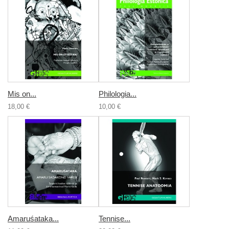
Mis on...
Philologia...
18,00 €
10,00 €
Amaruśataka...
Tennise...