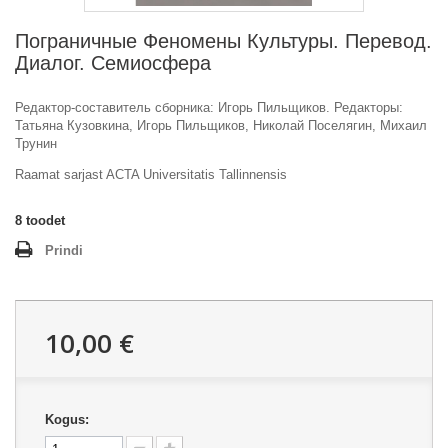
Пограничные Феномены Культуры. Перевод.
Диалог. Семиосфера
Редактор-составитель сборника: Игорь Пильщиков. Редакторы:
Татьяна Кузовкина, Игорь Пильщиков, Николай Поселягин, Михаил
Трунин
Raamat sarjast ACTA Universitatis Tallinnensis
8
toodet
Prindi
10,00 €
Kogus: