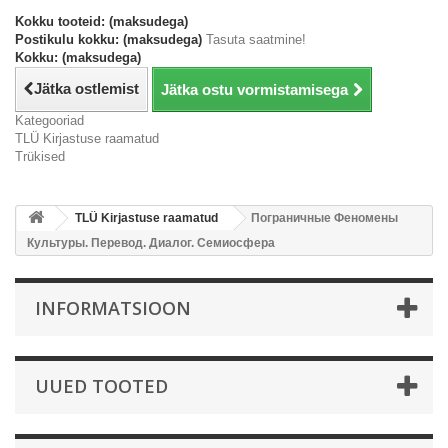
Kokku tooteid: (maksudega)
Postikulu kokku: (maksudega)
Tasuta saatmine!
Kokku: (maksudega)
Jätka ostlemist
Jätka ostu vormistamisega
Kategooriad
TLÜ Kirjastuse raamatud
Trükised
TLÜ Kirjastuse raamatud
Пограничные Феномены
Культуры. Перевод. Диалог. Семиосфера
INFORMATSIOON
UUED TOOTED