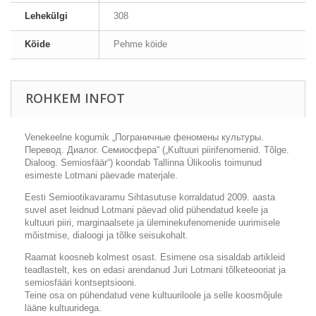
Lehekülgi
308
Köide
Pehme köide
ROHKEM INFOT
Venekeelne kogumik „Пограничные феномены культуры.
Перевод. Диалог. Семиосфера“ („Kultuuri piirifenomenid. Tõlge.
Dialoog. Semiosfäär“) koondab Tallinna Ülikoolis toimunud
esimeste Lotmani päevade materjale.
Eesti Semiootikavaramu Sihtasutuse korraldatud 2009. aasta
suvel aset leidnud Lotmani päevad olid pühendatud keele ja
kultuuri piiri, marginaalsete ja üleminekufenomenide uurimisele
mõistmise, dialoogi ja tõlke seisukohalt.
Raamat koosneb kolmest osast. Esimene osa sisaldab artikleid
teadlastelt, kes on edasi arendanud Juri Lotmani tõlketeooriat ja
semiosfääri kontseptsiooni.
Teine osa on pühendatud vene kultuuriloole ja selle koosmõjule
lääne kultuuridega.