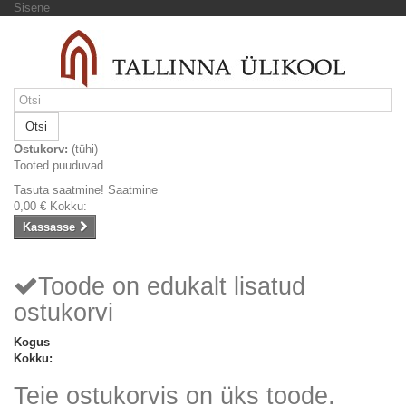
Sisene
Otsi
Ostukorv:
(tühi)
Tooted puuduvad
Tasuta saatmine!
Saatmine
0,00 €
Kokku:
Kassasse
Toode on edukalt lisatud
ostukorvi
Kogus
Kokku:
Teie ostukorvis on üks toode.