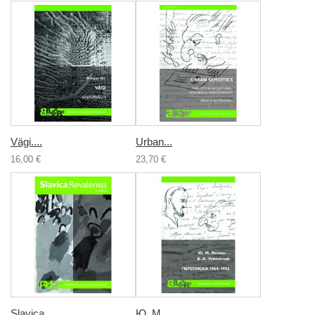
Vägi....
Urban...
16,00 €
23,70 €
Slavica...
Ю. М....