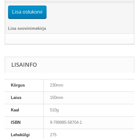
Lisa ostukorvi
Lisa soovinimekirja
LISAINFO
Kõrgus
230mm
Laius
150mm
Kaal
510g
ISBN
9-789985-58704-1
Lehekülgi
275