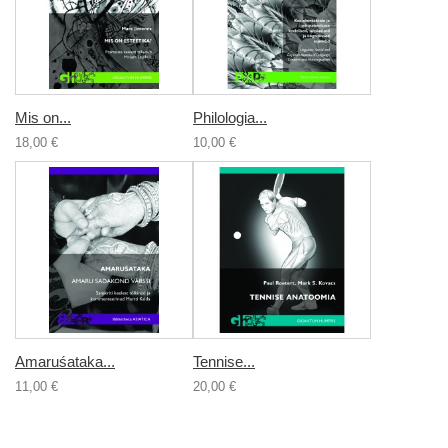
Mis on...
Philologia...
18,00 €
10,00 €
Amaruśataka...
Tennise...
11,00 €
20,00 €