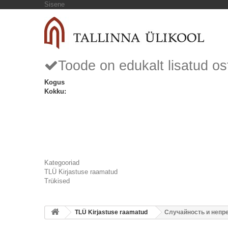
Sisene
Toode on edukalt lisatud os
Kogus
Kokku:
Kategooriad
TLÜ Kirjastuse raamatud
Trükised
TLÜ Kirjastuse raamatud
Случайность и непр