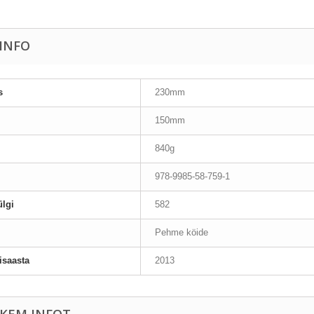
AINFO
s
230mm
150mm
840g
978-9985-58-759-1
lgi
582
Pehme köide
isaasta
2013