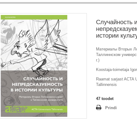
Случайность 
непредсказуе
истории культ
Материалы Вторых Ло
Таллиннском универс
г.)
Koostaja-toimetaja Igo
Raamat sarjast ACTA Un
Tallinnensis
47
toodet
Prindi