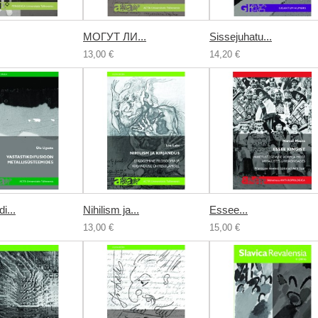
МОГУТ ЛИ...
Sissejuhatu...
13,00 €
14,20 €
i...
Nihilism ja...
Essee...
13,00 €
15,00 €