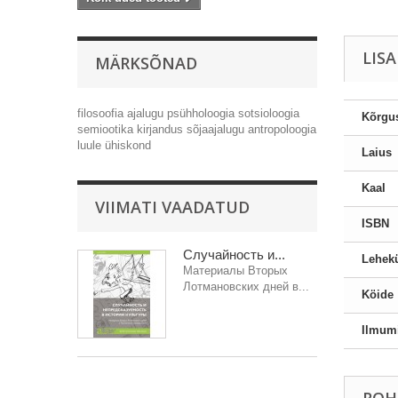
LIS
MÄRKSÕNAD
filosoofia
ajalugu
psühholoogia
sotsioloogia
Kõrgu
semiootika
kirjandus
sõjaajalugu
antropoloogia
luule
ühiskond
Laius
Kaal
VIIMATI VAADATUD
ISBN
Случайность и...
Lehekü
Материалы Вторых
Лотмановских дней в...
Köide
Ilmum