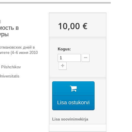
и
10,00 €
мость в
уры
тмановских дней в
Kogus:
итете (4–6 июня 2010
r Pilshchikov
iversitatis
Lisa ostukorvi
Lisa soovinimekirja