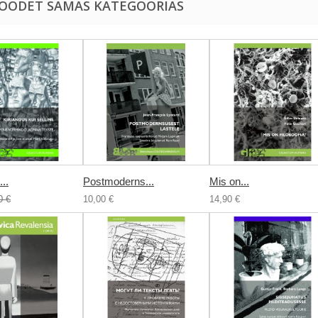
TOODET SAMAS KATEGOORIAS
..
Postmoderns...
Mis on...
0 €
10,00 €
14,90 €