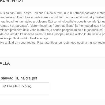
KEM INFOT
k sisaldab 2010. aastal Tallinna Ülikoolis toimunud II Lotmani päevade mat
eadlaste artikleid, kes on edasi arendanud Juri Lotmani ettekujutust juhuslik
 vaatlevad kultuuriajaloo probleeme läbi terminoloogiliste opositsioonide “juhu
vamatu / ettearvatav”, “determineeritus / stohhastilisus” ja “nomoteetilisus /
minismiprobleemidele vene kultuuris ja nende peegeldumisele kirjanduslikes, fil
a osa artiklid käsitlevad Kesk- ja Ida-Euroopa uusima ajaloo kultuurilisi ja po
milise ja ühiskondliku keskkonnaga.
ku artiklid on vene keeles. Raamatu lõpus on resümeed eesti ja inglise keele
 ALLA
päevad III, näidis pdf
Lae alla (677.53k)