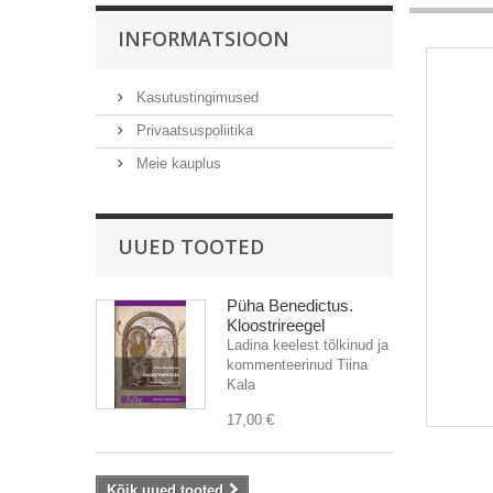
INFORMATSIOON
Kasutustingimused
Privaatsuspoliitika
Meie kauplus
UUED TOOTED
Püha Benedictus.
Kloostrireegel
Ladina keelest tõlkinud ja
kommenteerinud Tiina
Kala
17,00 €
Kõik uued tooted