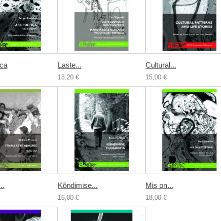
ica
Laste...
Cultural...
13,20 €
15,00 €
..
Kõndimise...
Mis on...
16,00 €
18,00 €