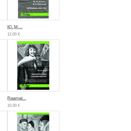
Ю. М....
12,00 €
Raamat...
10,00 €