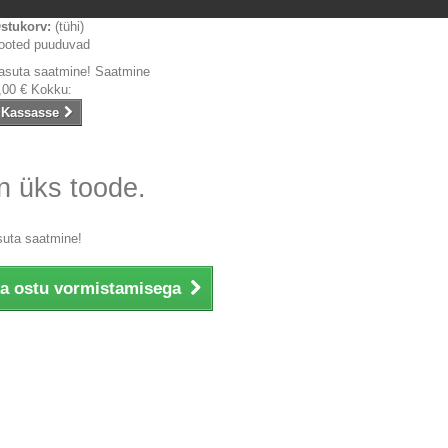
stukorv:
(tühi)
ooted puuduvad
asuta saatmine!
Saatmine
,00 €
Kokku:
Kassasse
n üks toode.
suta saatmine!
ka ostu vormistamisega