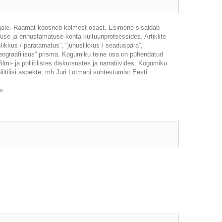
erjale. Raamat koosneb kolmest osast. Esimene sisaldab
kuse ja ennustamatuse kohta kultuuriprotsessides. Artiklite
slikkus / paratamatus”, “juhuslikkus / seaduspära”,
 ideograafilisus” prisma. Kogumiku teine osa on pühendatud
mi- ja poliitilistes diskursustes ja narratiivides. Kogumiku
liitilisi aspekte, mh Juri Lotmani suhtestumist Eesti
s.