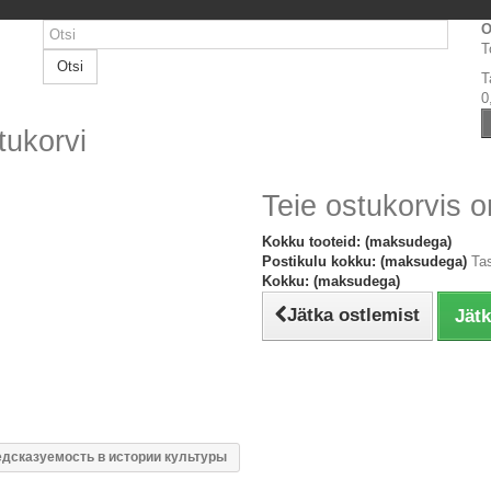
O
T
Otsi
T
0
tukorvi
Teie ostukorvis o
Kokku tooteid: (maksudega)
Postikulu kokku: (maksudega)
Ta
Kokku: (maksudega)
Jätka ostlemist
Jät
едсказуемость в истории культуры