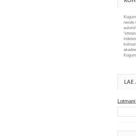
ROH
Kogumi
nende t
autorid
“ettear
indeter
kolmand
akadee
Kogumi
LAE
Lotmani 