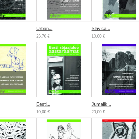
Urban...
Slavica...
23,70 €
10,00 €
Eesti...
Jumalik...
10,00 €
20,00 €