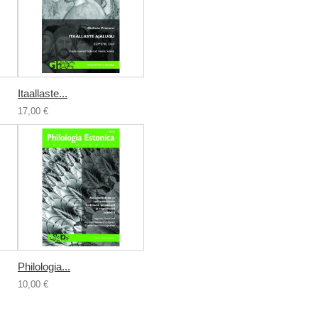
Itaallaste...
17,00 €
Philologia...
10,00 €