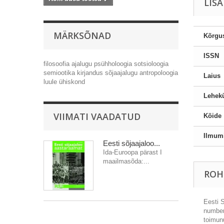
LIS
MÄRKSÕNAD
Kõrgu
ISSN
filosoofia
ajalugu
psühholoogia
sotsioloogia
semiootika
kirjandus
sõjaajalugu
antropoloogia
Laius
luule
ühiskond
Lehekü
VIIMATI VAADATUD
Köide
Ilmum
Eesti sõjaajaloo...
Ida-Euroopa pärast I
maailmasõda:...
ROH
Eesti 
number,
toimunu