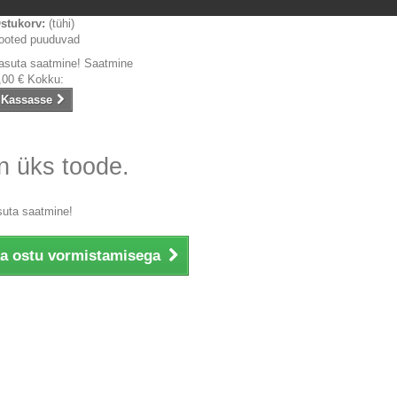
stukorv:
(tühi)
ooted puuduvad
asuta saatmine!
Saatmine
,00 €
Kokku:
Kassasse
n üks toode.
suta saatmine!
ka ostu vormistamisega