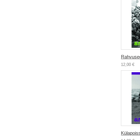
Rahvused 
12,00 €
Külapois