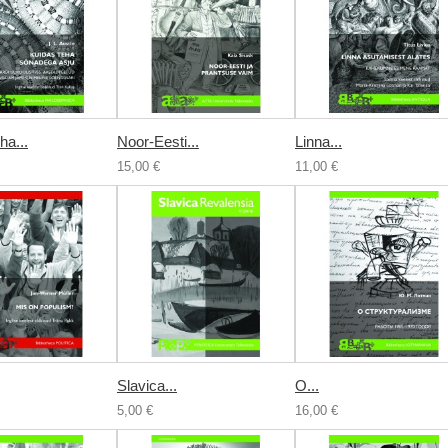
ha...
Noor-Eesti...
Linna...
15,00 €
11,00 €
Slavica...
О...
5,00 €
16,00 €