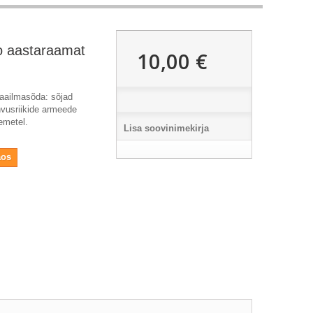
oo aastaraamat
10,00 €
maailmasõda: sõjad
hvusriikide armeede
emetel.
Lisa soovinimekirja
aos