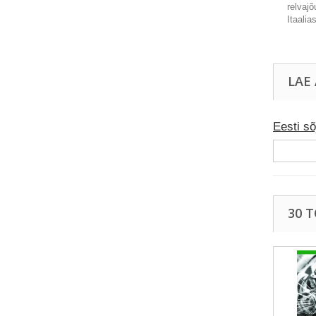
relvajõ
Itaalia
LAE
Eesti sõ
30 