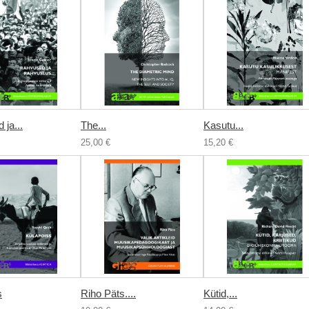
ja...
The...
Kasutu...
25,00 €
15,20 €
s
Riho Päts....
Kütid,...