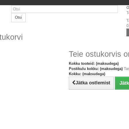
O
T
Otsi
T
0
tukorvi
Teie ostukorvis o
Kokku tooteid: (maksudega)
Postikulu kokku: (maksudega)
Ta
Kokku: (maksudega)
Jätka ostlemist
Jät