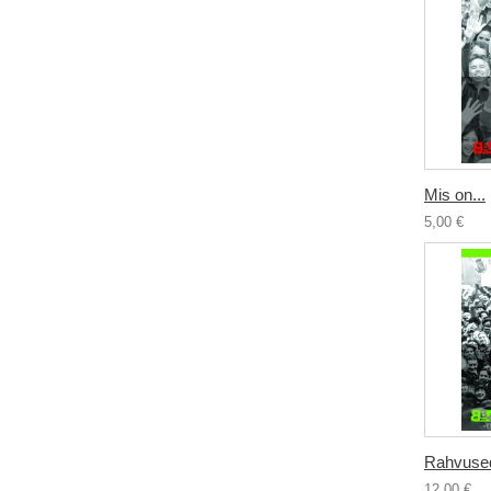
Mis on...
5,00 €
Rahvused 
12,00 €