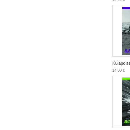
Külapois
14,00 €