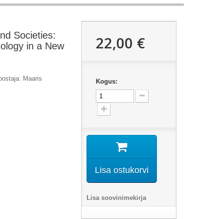
nd Societies:
22,00 €
ology in a New
oostaja: Maaris
Kogus:
Lisa ostukorvi
Lisa soovinimekirja