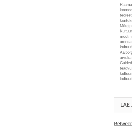
Raamat
koonda
teoreet
konteks
Märgipr
Kultuur
mõõtme
arendam
kultuur
Aalborg
arvukat
Guided 
teadvus
kultuu
kultuur
LAE
Between