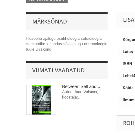
LIS
MÄRKSÕNAD
filosoofia
ajalugu
psühholoogia
sotsioloogia
Kõrgu
semiootika
kirjandus
sõjaajalugu
antropoloogia
luule
ühiskond
Laius
ISBN
VIIMATI VAADATUD
Lehekü
Between Self and...
Köide
Autor: Jaan Valsiner,
koostaja:...
Ilmum
ROH