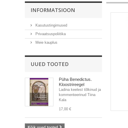
INFORMATSIOON
Kasutustingimused
Privaatsuspoliitika
Meie kauplus
UUED TOOTED
Püha Benedictus.
Kloostrireegel
Ladina keelest tõlkinud ja
kommenteerinud Tiina
Kala
17,00 €
Kõik uued tooted