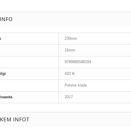
AINFO
s
230mm
15mm
9789985588284
lgi
420 lk
Pehme köide
isaasta
2017
KEM INFOT