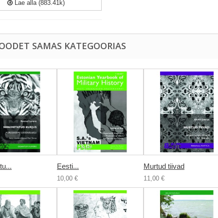
Lae alla (883.41k)
TOODET SAMAS KATEGOORIAS
u...
Eesti...
Murtud tiivad
10,00 €
11,00 €