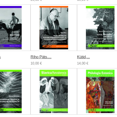
s
Riho Päts....
Kütid,...
10,00 €
14,00 €