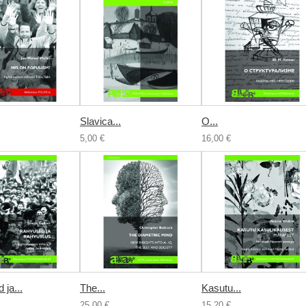
Slavica...
О...
5,00 €
16,00 €
ja...
The...
Kasutu...
25,00 €
15,20 €