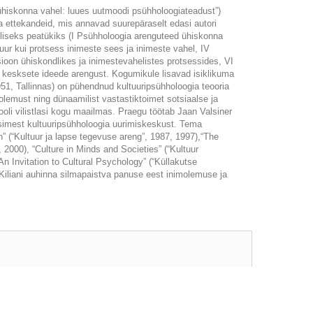
ühiskonna vahel: luues uutmoodi psühholoogiateadust”)
a ettekandeid, mis annavad suurepäraselt edasi autori
tiliseks peatükiks (I Psühholoogia arenguteed ühiskonna
tuur kui protsess inimeste sees ja inimeste vahel, IV
sioon ühiskondlikes ja inimestevahelistes protsessides, VI
ria kesksete ideede arengust. Kogumikule lisavad isiklikuma
51, Tallinnas) on pühendnud kultuuripsühholoogia teooria
olemust ning dünaamilist vastastiktoimet sotsiaalse ja
ooli vilistlasi kogu maailmas. Praegu töötab Jaan Valsiner
 esimest kultuuripsühholoogia uurimiskeskust. Tema
” (“Kultuur ja lapse tegevuse areng”, 1987, 1997),“The
2000), “Culture in Minds and Societies” (“Kultuur
n Invitation to Cultural Psychology” (“Küllakutse
Kiliani auhinna silmapaistva panuse eest inimolemuse ja