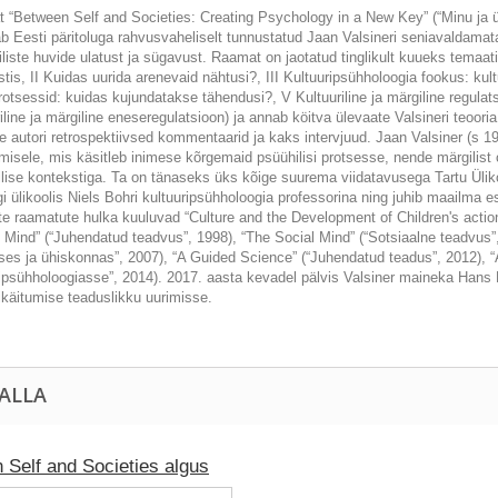
 “Between Self and Societies: Creating Psychology in a New Key” (“Minu ja 
b Eesti päritoluga rahvusvaheliselt tunnustatud Jaan Valsineri seniavaldamat
iliste huvide ulatust ja sügavust. Raamat on jaotatud tinglikult kuueks temaa
tis, II Kuidas uurida arenevaid nähtusi?, III Kultuuripsühholoogia fookus: kul
otsessid: kuidas kujundatakse tähendusi?, V Kultuuriline ja märgiline regulat
iline ja märgiline eneseregulatsioon) ja annab köitva ülevaate Valsineri teoo
 autori retrospektiivsed kommentaarid ja kaks intervjuud. Jaan Valsiner (s 19
isele, mis käsitleb inimese kõrgemaid psüühilisi protsesse, nende märgilist 
ilise kontekstiga. Ta on tänaseks üks kõige suurema viidatavusega Tartu Ülik
i ülikoolis Niels Bohri kultuuripsühholoogia professorina ning juhib maailma
e raamatute hulka kuuluvad “Culture and the Development of Children's action
Mind” (“Juhendatud teadvus”, 1998), “The Social Mind” (“Sotsiaalne teadvus”, 
es ja ühiskonnas”, 2007), “A Guided Science” (“Juhendatud teadus”, 2012), “A
ripsühholoogiasse”, 2014). 2017. aasta kevadel pälvis Valsiner maineka Hans 
ikäitumise teaduslikku uurimisse.
 ALLA
 Self and Societies algus