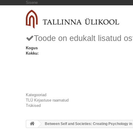
Sisene
Toode on edukalt lisatud os
Kogus
Kokku:
Kategooriad
TLÜ Kirjastuse raamatud
Trükised
Between Self and Societies: Creating Psychology i