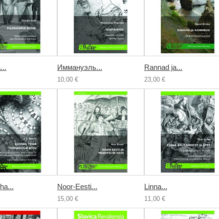
...
Иммануэль...
Rannad ja...
10,00 €
23,00 €
ha...
Noor-Eesti...
Linna...
15,00 €
11,00 €