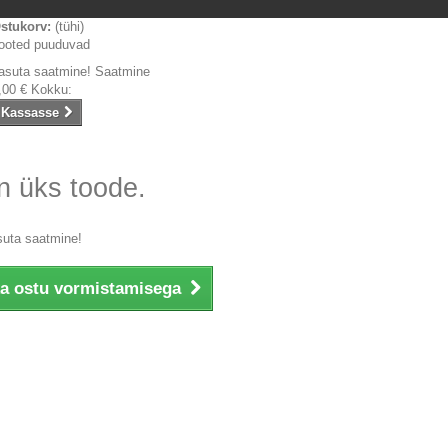
stukorv:
(tühi)
ooted puuduvad
asuta saatmine!
Saatmine
,00 €
Kokku:
Kassasse
n üks toode.
suta saatmine!
ka ostu vormistamisega