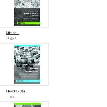
Mis on...
15,00 €
Meediakultu...
16,00 €