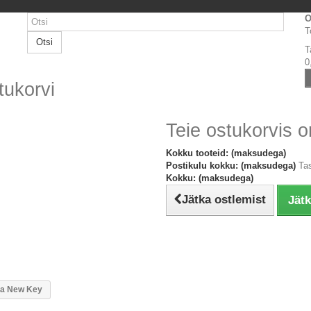
O
T
Otsi
T
0
tukorvi
Teie ostukorvis o
Kokku tooteid: (maksudega)
Postikulu kokku: (maksudega)
Ta
Kokku: (maksudega)
Jätka ostlemist
Jät
n a New Key