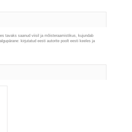
es tavaks saanud viisil ja mõisteraamistikus, kujundab
gupärane: kirjutatud eesti autorite poolt eesti keeles ja