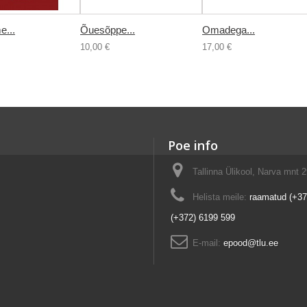
e...
Õuesõppe...
Omadega...
10,00 €
17,00 €
Poe info
Tallinna Ülikool, Narva mnt 2
Helista meile:
raamatud (+37
(+372) 6199 599
E-mail:
epood@tlu.ee