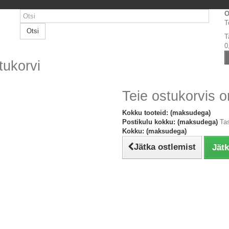
O
T
Otsi
T
0
tukorvi
Teie ostukorvis o
Kokku tooteid: (maksudega)
Postikulu kokku: (maksudega)
Ta
Kokku: (maksudega)
Jätka ostlemist
Jät