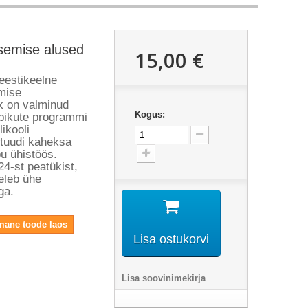
itsemise alused
15,00 €
eestikeelne
emise
k on valminud
Kogus:
iõpikute programmi
ikooli
ituudi kaheksa
õu ühistöös.
4-st peatükist,
geleb ühe
ga.
imane toode laos
Lisa ostukorvi
Lisa soovinimekirja