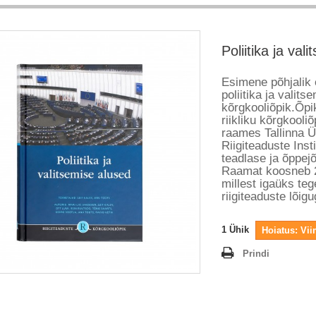
Poliitika ja val
Esimene põhjalik 
poliitika ja valits
kõrgkooliõpik.Õpi
riikliku kõrgkool
raames Tallinna Ül
Riigiteaduste Inst
teadlase ja õppej
Raamat koosneb 2
millest igaüks te
riigiteaduste lõigu
1
Ühik
Hoiatus: Vi
Prindi