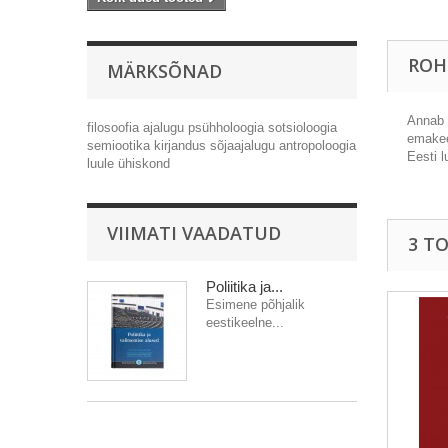
ROH
MÄRKSÕNAD
Annab 
filosoofia
ajalugu
psühholoogia
sotsioloogia
emakeel
semiootika
kirjandus
sõjaajalugu
antropoloogia
Eesti 
luule
ühiskond
VIIMATI VAADATUD
3 T
Poliitika ja...
Esimene põhjalik
eestikeelne...