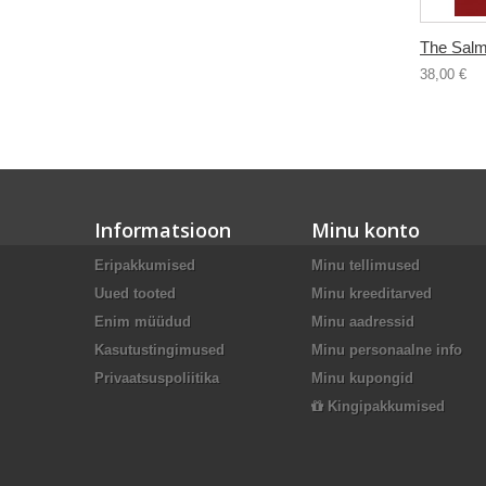
The Salm
38,00 €
Informatsioon
Minu konto
Eripakkumised
Minu tellimused
Uued tooted
Minu kreeditarved
Enim müüdud
Minu aadressid
Kasutustingimused
Minu personaalne info
Privaatsuspoliitika
Minu kupongid
Kingipakkumised