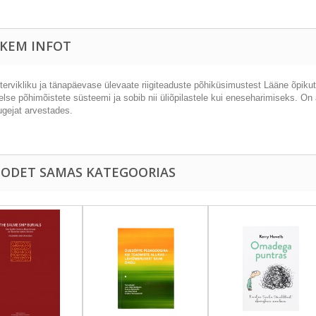
KEM INFOT
tervikliku ja tänapäevase ülevaate riigiteaduste põhiküsimustest Lääne õpikut
se põhimõistete süsteemi ja sobib nii üliõpilastele kui eneseharimiseks. On al
lugejat arvestades.
OODET SAMAS KATEGOORIAS