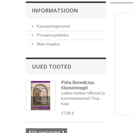
INFORMATSIOON
Kasutustingimused
Privaatsuspoliitika
Meie kauplus
UUED TOOTED
Püha Benedictus.
Kloostrireegel
Ladina keelest tõlkinud ja
kommenteerinud Tiina
Kala
17,00 €
Kõik uued tooted